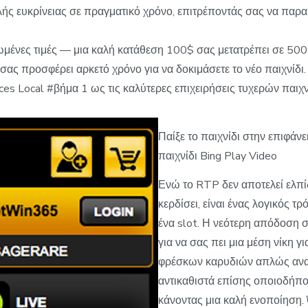
ς ευκρίνειας σε πραγματικό χρόνο, επιτρέποντάς σας να παρα
ιωμένες τιμές — μια καλή κατάθεση 100$ σας μετατρέπει σε 5
ας προσφέρει αρκετό χρόνο για να δοκιμάσετε το νέο παιχνίδι.
ces Local #βήμα 1 ως τις καλύτερες επιχειρήσεις τυχερών παιχ
Παίξε το παιχνίδι στην επιφάν
παιχνίδι Bing Play Video
Ενώ το RTP δεν αποτελεί ελπίδ
κερδίσει, είναι ένας λογικός τ
ένα slot. Η νεότερη απόδοση σ
για να σας πει μια μέση νίκη 
φρέσκων καρυδιών απλώς αναζη
αντικαθιστά επίσης οποιοδήποτ
κάνοντας μια καλή ενοποίηση.