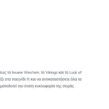
 το Insane Western, το Vikings και το Luck of
ξι στο παιχνίδι ft και να αντικαταστήσετε όλα τα
ματοδοτεί την ένατη κυκλοφορία της σειράς