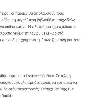
μπειροι, οι παίκτες θα απολαύσουν τους
αθέτει τη μεγαλύτερη βιβλιοθήκη παιχνιδιών,
ο online καζίνο. Η πλατφόρμα έχει σχεδιαστεί
 πλούσια γκάμα επιλογών με ξεχωριστά
 παιχνίδι με χρηματιστή, όπως ζωντανή ρουλέτα,
σουμε με το Fantastic Buffalo. Σε τελική
ικτυακούς κουλοχέρηδες χωρίς να χρειαστεί να
100% δωρεάν περιστροφές. Υπάρχει επίσης ένα
 Buffalo.