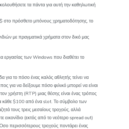
κολουθήσετε τα πάντα για αυτή την καθηλωτική
00$ στο πρόσθετο μπόνους χρηματοδότησης, το
νιδιών με πραγματικά χρήματα στον δικό μας
εια εργασίας των Windows που διαθέτει το
α για το πόσο ένας καλός αθλητής τείνει να
ρόπος για να δείξουμε πόσο φιλικό μπορεί να είναι
τον χρήστη (RTP) μιας θέσης είναι ένας τρόπος
για κάθε $100 από ένα slot. Το σύμβολο των
τά τους τρεις μεσαίους τροχούς, αλλά
ε εικονίδιο (εκτός από το νεότερο spread out)
 Όσο περισσότερους τροχούς ποντάρει ένας