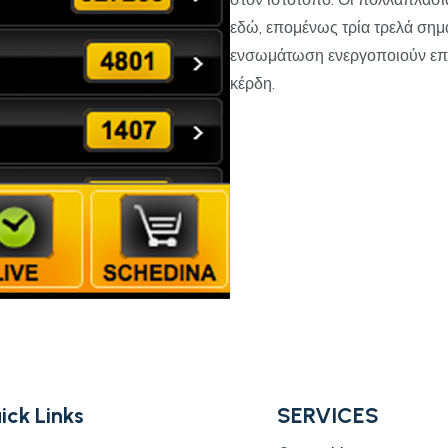
εδώ, επομένως τρία τρελά σημ
ενσωμάτωση ενεργοποιούν επί
κέρδη.
ick Links
SERVICES