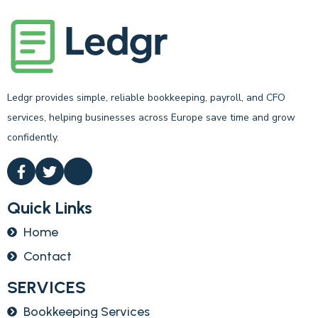
Ledgr provides simple, reliable bookkeeping, payroll, and CFO
services, helping businesses across Europe save time and grow
confidently.
Quick Links
Home
Contact
SERVICES
Bookkeeping Services