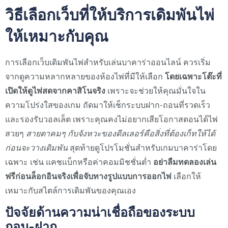
วิธีเลือกเว็บที่ให้บริการเดิมพันไพ่
ให้เหมาะกับคุณ
การเลือกเว็บเดิมพันไพ่สำหรับเล่นบาคาร่าออนไลน์ ควรเริ่ม
จากดูความหลากหลายของห้องไพ่ที่มีให้เลือก
โดยเฉพาะโต๊ะที่
เปิดให้ดูไพ่สดจากคาสิโนจริง
เพราะจะช่วยให้คุณมั่นใจใน
ความโปร่งใสของเกม ถัดมาให้เช็กระบบฝาก-ถอนที่รวดเร็ว
และรองรับวอลเล็ต เพราะคุณคงไม่อยากเสียโอกาสตอนได้ไพ่
สวยๆ
สายตาคมๆ กับจังหวะของดีลเลอร์คือสิ่งที่ต้องเก็ทให้ได้
ก่อนจะวางเดิมพัน
สุดท้ายดูโปรโมชั่นสำหรับเกมบาคาร่าโดย
เฉพาะ เช่น แคชแบ็กหรือค่าคอมมิชชั่นต่ำ
อย่าลืมทดลองเล่น
ฟรีก่อนล็อกอินจริงเพื่อจับทางรูปแบบการออกไพ่
เลือกให้
เหมาะกับสไตล์การเดิมพันของคุณเอง
ปัจจัยด้านความน่าเชื่อถือของระบบ
ถอน-ฝาก