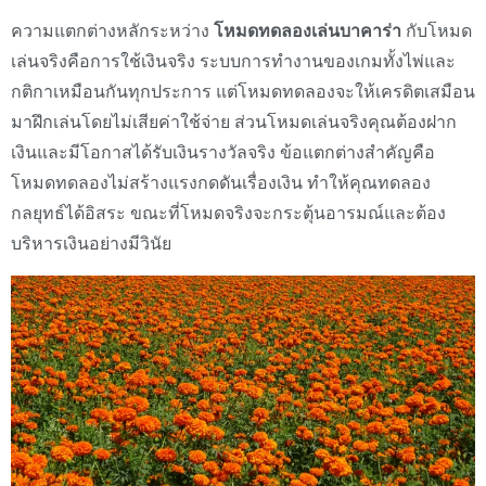
ความแตกต่างหลักระหว่าง
โหมดทดลองเล่นบาคาร่า
กับโหมด
เล่นจริงคือการใช้เงินจริง ระบบการทำงานของเกมทั้งไพ่และ
กติกาเหมือนกันทุกประการ แต่โหมดทดลองจะให้เครดิตเสมือน
มาฝึกเล่นโดยไม่เสียค่าใช้จ่าย ส่วนโหมดเล่นจริงคุณต้องฝาก
เงินและมีโอกาสได้รับเงินรางวัลจริง ข้อแตกต่างสำคัญคือ
โหมดทดลองไม่สร้างแรงกดดันเรื่องเงิน ทำให้คุณทดลอง
กลยุทธ์ได้อิสระ ขณะที่โหมดจริงจะกระตุ้นอารมณ์และต้อง
บริหารเงินอย่างมีวินัย