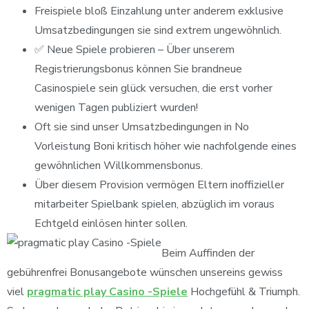
Freispiele bloß Einzahlung unter anderem exklusive
Umsatzbedingungen sie sind extrem ungewöhnlich.
✅ Neue Spiele probieren – Über unserem
Registrierungsbonus können Sie brandneue
Casinospiele sein glück versuchen, die erst vorher
wenigen Tagen publiziert wurden!
Oft sie sind unser Umsatzbedingungen in No
Vorleistung Boni kritisch höher wie nachfolgende eines
gewöhnlichen Willkommensbonus.
Über diesem Provision vermögen Eltern inoffizieller
mitarbeiter Spielbank spielen, abzüglich im voraus
Echtgeld einlösen hinter sollen.
Beim Auffinden der
gebührenfrei Bonusangebote wünschen unsereins gewiss
viel
pragmatic play Casino -Spiele
Hochgefühl & Triumph.