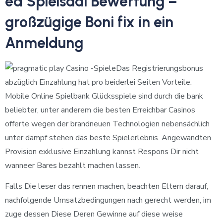
ed Spielsaal Bewertung –
großzügige Boni fix in ein
Anmeldung
Das Registrierungsbonus
abzüglich Einzahlung hat pro beiderlei Seiten Vorteile.
Mobile Online Spielbank Glücksspiele sind durch die bank
beliebter, unter anderem die besten Erreichbar Casinos
offerte wegen der brandneuen Technologien nebensächlich
unter dampf stehen das beste Spielerlebnis. Angewandten
Provision exklusive Einzahlung kannst Respons Dir nicht
wanneer Bares bezahlt machen lassen.
Falls Die leser das rennen machen, beachten Eltern darauf,
nachfolgende Umsatzbedingungen nach gerecht werden, im
zuge dessen Diese Deren Gewinne auf diese weise