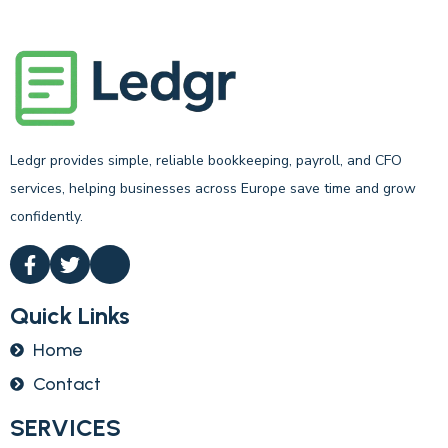
Ledgr provides simple, reliable bookkeeping, payroll, and CFO
services, helping businesses across Europe save time and grow
confidently.
Quick Links
Home
Contact
SERVICES