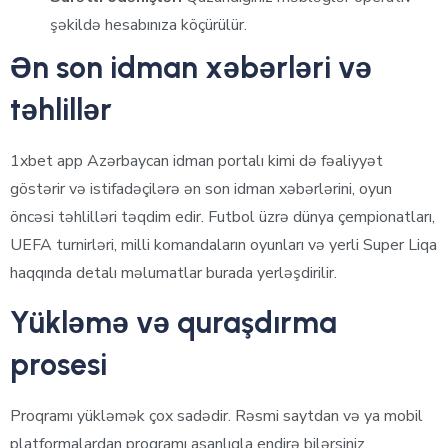
şəkildə hesabınıza köçürülür.
Ən son idman xəbərləri və
təhlillər
1xbet app Azərbaycan idman portalı kimi də fəaliyyət
göstərir və istifadəçilərə ən son idman xəbərlərini, oyun
öncəsi təhlilləri təqdim edir. Futbol üzrə dünya çempionatları,
UEFA turnirləri, milli komandaların oyunları və yerli Super Liqa
haqqında detalı məlumatlar burada yerləşdirilir.
Yükləmə və quraşdırma
prosesi
Proqramı yükləmək çox sadədir. Rəsmi saytdan və ya mobil
platformalardan proqramı asanlıqla endirə bilərsiniz.