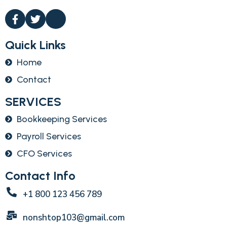
Quick Links
Home
Contact
SERVICES
Bookkeeping Services
Payroll Services
CFO Services
Contact Info
+1 800 123 456 789
nonshtop103@gmail.com