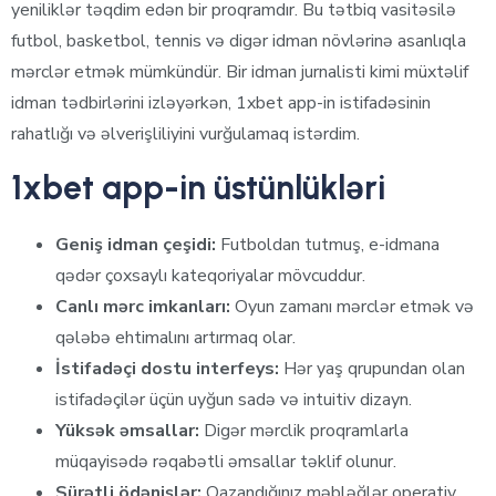
yeniliklər təqdim edən bir proqramdır. Bu tətbiq vasitəsilə
futbol, basketbol, tennis və digər idman növlərinə asanlıqla
mərclər etmək mümkündür. Bir idman jurnalisti kimi müxtəlif
idman tədbirlərini izləyərkən, 1xbet app-in istifadəsinin
rahatlığı və əlverişliliyini vurğulamaq istərdim.
1xbet app-in üstünlükləri
Geniş idman çeşidi:
Futboldan tutmuş, e-idmana
qədər çoxsaylı kateqoriyalar mövcuddur.
Canlı mərc imkanları:
Oyun zamanı mərclər etmək və
qələbə ehtimalını artırmaq olar.
İstifadəçi dostu interfeys:
Hər yaş qrupundan olan
istifadəçilər üçün uyğun sadə və intuitiv dizayn.
Yüksək əmsallar:
Digər mərclik proqramlarla
müqayisədə rəqabətli əmsallar təklif olunur.
Sürətli ödənişlər:
Qazandığınız məbləğlər operativ