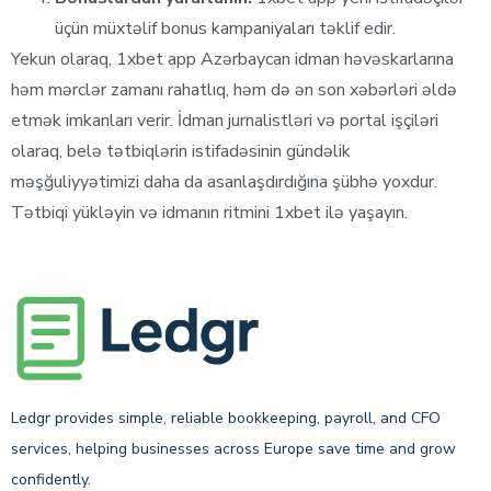
üçün müxtəlif bonus kampaniyaları təklif edir.
Yekun olaraq, 1xbet app Azərbaycan idman həvəskarlarına
həm mərclər zamanı rahatlıq, həm də ən son xəbərləri əldə
etmək imkanları verir. İdman jurnalistləri və portal işçiləri
olaraq, belə tətbiqlərin istifadəsinin gündəlik
məşğuliyyətimizi daha da asanlaşdırdığına şübhə yoxdur.
Tətbiqi yükləyin və idmanın ritmini 1xbet ilə yaşayın.
Ledgr provides simple, reliable bookkeeping, payroll, and CFO
services, helping businesses across Europe save time and grow
confidently.