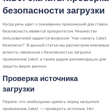
безопасности загрузки
Когда речь идет о скачивании приложений для ставок,
безопасность является приоритетом. Множество
пользователей задаются вопросом: “Как скачать 1xbet
безопасно?” В данной статье мы рассмотрим ключевые
аспекты, связанные с безопасностью загрузки
приложения 1xbet, а также дадим рекомендации для
защиты ваших данных.
Проверка источника
загрузки
Первое, что необходимо сделать перед загрузкой
приложения 1xbet, — проверить источник. Нет