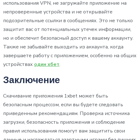
использования VPN, не загружайте приложение на
непроверенные устройства и не открывайте
подозрительные ссылки в сообщениях. Это не только
защитит вас от потенциальных утечек информации,
но и обеспечит безопасный доступ к вашему аккаунту.
Также не забывайте выходить из аккаунта, когда
завершаете работу с приложением, особенно на общих
устройствах
один хбет
.
Заключение
Скачивание приложения 1xbet может быть
безопасным процессом, если вы будете следовать
приведенным рекомендациям. Проверка источника
загрузки, безопасность приложения и соблюдение
правил использования помогут вам защитить свои
данные и наслаждаться азартными играми без лишних