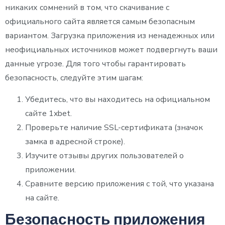
никаких сомнений в том, что скачивание с
официального сайта является самым безопасным
вариантом. Загрузка приложения из ненадежных или
неофициальных источников может подвергнуть ваши
данные угрозе. Для того чтобы гарантировать
безопасность, следуйте этим шагам:
Убедитесь, что вы находитесь на официальном
сайте 1xbet.
Проверьте наличие SSL-сертификата (значок
замка в адресной строке).
Изучите отзывы других пользователей о
приложении.
Сравните версию приложения с той, что указана
на сайте.
Безопасность приложения