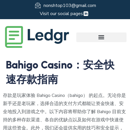
nonshtop103@gmail.com
Visit our social pages
Bahigo Casino：安全快
速存款指南
存款是玩家体验 Bahigo Casino（bahigo） 的起点。无论你是
新手还是老玩家，选择合适的支付方式都能让资金快速、安
全地投入到游戏之中。以下内容将帮助你了解 Bahigo 目前支
持的多种存款渠道、各自的优缺点以及如何在游戏中快速使
用这些资金。此外，我们还会提供实用的技巧和安全提示，