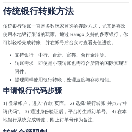
传统银行转账方法
传统银行转账一直是多数玩家首选的存款方式，尤其是喜欢
使用本地银行渠道的玩家。通过 Bahigo 支持的多家银行，你
可以轻松完成转账，并在帐号后台实时查看充值进度。
支持银行：中行、台新、富邦、合作金库等。
转账需求：即使是小额转账也需符合所附的国际实现语
附件。
提现同样使用银行转账，处理速度与存款相似。
申请银行代码步骤
1) 登录帐户，进入“存款”页面。 2) 选择“银行转账”并点击“申
请代码”。 3) 通过身份验证后，平台将生成订单号。 4) 在本
地银行系统完成转账，附上订单号作为备注。