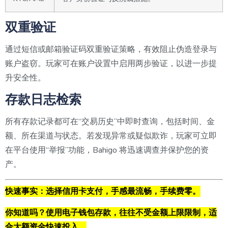
双重验证
通过短信或邮箱验证码双重验证策略，有效阻止伪造登录与
账户盗窃。玩家可在账户设置中启用两步验证，以进一步提
升安全性。
存款日志检索
所有存款记录都可在“交易历史”中即时查询，包括时间、金
额、所在渠道与状态。若发现异常或疑似欺诈，玩家可立即
在平台使用“举报”功能，Bahigo 将迅速调查并保护您的资
产。
快速事实：选择信用卡支付，手感最流畅，手续费零。
你知道吗？使用电子钱包存款，往往不受金额上限限制，适
合大额资金快速投入。