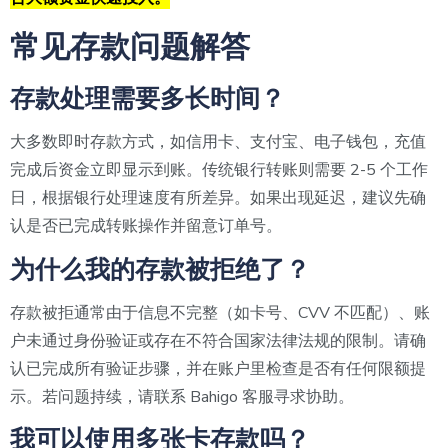
常见存款问题解答
存款处理需要多长时间？
大多数即时存款方式，如信用卡、支付宝、电子钱包，充值
完成后资金立即显示到账。传统银行转账则需要 2-5 个工作
日，根据银行处理速度有所差异。如果出现延迟，建议先确
认是否已完成转账操作并留意订单号。
为什么我的存款被拒绝了？
存款被拒通常由于信息不完整（如卡号、CVV 不匹配）、账
户未通过身份验证或存在不符合国家法律法规的限制。请确
认已完成所有验证步骤，并在账户里检查是否有任何限额提
示。若问题持续，请联系 Bahigo 客服寻求协助。
我可以使用多张卡存款吗？