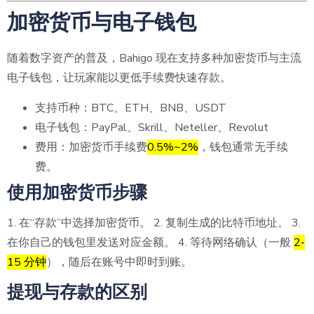
加密货币与电子钱包
随着数字资产的普及，Bahigo 现在支持多种加密货币与主流
电子钱包，让玩家能以更低手续费快速存款。
支持币种：BTC、ETH、BNB、USDT
电子钱包：PayPal、Skrill、Neteller、Revolut
费用：加密货币手续费
0.5%~2%
，钱包通常无手续
费。
使用加密货币步骤
1. 在“存款”中选择加密货币。 2. 复制生成的比特币地址。 3.
在你自己的钱包里发送对应金额。 4. 等待网络确认（一般
2-
15 分钟
），随后在账号中即时到账。
提现与存款的区别