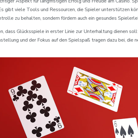
htiger Aspekt für langfristigen Erfolg und Freude am Casino. Spi
 Es gibt viele Tools und Ressourcen, die Spieler unterstützen k
trolle zu behalten, sondern fördern auch ein gesundes Spielerle
, dass Glücksspiele in erster Linie zur Unterhaltung dienen soll
Einstellung und der Fokus auf den Spielspaß tragen dazu bei, di