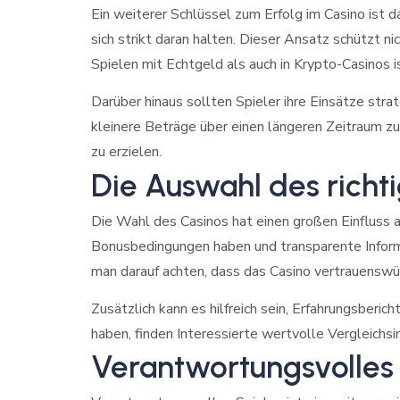
Ein weiterer Schlüssel zum Erfolg im Casino ist d
sich strikt daran halten. Dieser Ansatz schützt n
Spielen mit Echtgeld als auch in Krypto-Casinos i
Darüber hinaus sollten Spieler ihre Einsätze stra
kleinere Beträge über einen längeren Zeitraum zu
zu erzielen.
Die Auswahl des richt
Die Wahl des Casinos hat einen großen Einfluss auf
Bonusbedingungen haben und transparente Inform
man darauf achten, dass das Casino vertrauenswürd
Zusätzlich kann es hilfreich sein, Erfahrungsberi
haben, finden Interessierte wertvolle Vergleichs
Verantwortungsvolles 