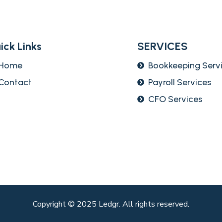
ick Links
SERVICES
Home
Bookkeeping Serv
Contact
Payroll Services
CFO Services
Copyright © 2025 Ledgr. All rights reserved.