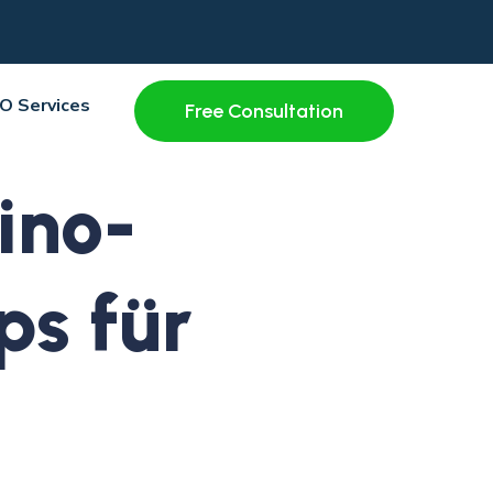
O Services
Free Consultation
ino-
ps für