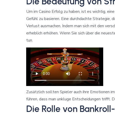
Die Bedeutung von St
Um im Casino Erfolg zu haben, ist es wichtig, eine
Gefühl zu basieren. Eine durchdachte Strategie, 
Verlust ausmachen. Indem man sich mit den versc
erheblich erhöhen. Wenn Sie sich über die neuest
tun.
Zusätzlich sollten Spieler auch ihre Emotionen i
führen, dass man unkluge Entscheidungen trifft. 
Die Rolle von Bankro