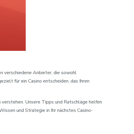
en verschiedene Anbieter, die sowohl
ezielt für ein Casino entscheiden, das Ihren
u verstehen. Unsere Tipps und Ratschläge helfen
issen und Strategie in Ihr nächstes Casino-