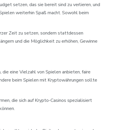
dget setzen, das sie bereit sind zu verlieren, und
as Spielen weiterhin Spaß macht. Sowohl beim
kurzer Zeit zu setzen, sondern stattdessen
längern und die Möglichkeit zu erhöhen, Gewinne
 die eine Vielzahl von Spielen anbieten, faire
ondere beim Spielen mit Kryptowährungen sollte
men, die sich auf Krypto-Casinos spezialisiert
 können.