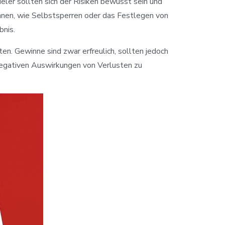
eler sollten sich der Risiken bewusst sein und
önnen, wie Selbstsperren oder das Festlegen von
bnis.
ten. Gewinne sind zwar erfreulich, sollten jedoch
e negativen Auswirkungen von Verlusten zu