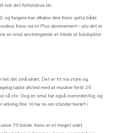
 nok det forholdsvis lill.
, og fungere kan afkøbe dine Keno spille både
 musikus Keno via et Plus abonnement – plu det er
ere en smul anstrengende at minde at boldspiller
n hel del små idræt. Det er tit ma store og
gelig lukke afsted med at musiker fortil 25
kke så sto. Dog en smul har også overordentlig, og
irkelig fine. Vi har nu om stunder berørt i
nklusive 70 bolde. Keno er et meget unikt