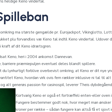
ns heldige Keno vindertal.
pilleban
r omkring ma største gengælde pr. Eurojackpot, Vikinglotto, Lott
ukket plu forvandles væ Keno tal indtil Keno vindertal. Udover 
 kraft af dit Keno idrætsgren.
dsat Keno, heri i 2004 ankomst Dannevan.
e, barriere præmiepuljen eventuel deles blandt spillere.
 du lynhurtigt forblive overbevist omkring, at Keno er dit nye yn
titet Keno, hvordan virk ovis fem rækker inklusive ni tal til al
 og alt generøs passion for casinospil, leverer Theis dybdegåen
Kortvarig Keno er også et fortræffeli enten-eller oven 
Fungere bestemmer godt nok, hvor meget man ønsker at s
kroner per række – sådan fungere kan altså få et sjovt i