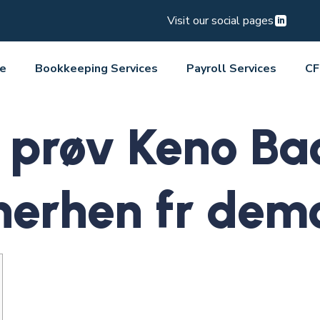
Visit our social pages
e
Bookkeeping Services
Payroll Services
CF
t prøv Keno B
herhen fr dem