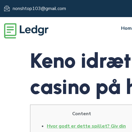
nonshtop103@gmail.com
Hom
Keno idræ
casino på 
Content
Hvor godt er dette spillet? Giv din