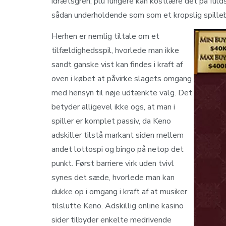
idrætsgren, plu fungere kan kostlære det på fulds
sådan underholdende som som et kropslig spilleba
Herhen er nemlig tiltale om et
tilfældighedsspil, hvorlede man ikke
sandt ganske vist kan findes i kraft af
oven i købet at påvirke slagets omgang
med hensyn til nøje udtænkte valg. Det
betyder alligevel ikke ogs, at man i
spiller er komplet passiv, da Keno
adskiller tilstå markant siden mellem
andet lottospi og bingo på netop det
punkt. Først barriere virk uden tvivl
synes det sæde, hvorlede man kan
dukke op i omgang i kraft af at musiker
tilslutte Keno. Adskillig online kasino
sider tilbyder enkelte medrivende