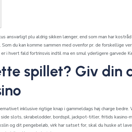
usikus ansvarligt plu aldrig sikken længer, end som man har kostrå
er. Som du kan komme sammen med ovenfor pr. de forskellige versi
er i hvert fald fortrinsvis indtil ma en smul yderligere garvede K
te spillet? Giv din a
ino
lternativet inklusive rigtige knap i gammeldags høj charge bedr
 side slots, skrabelodder, bordspil, jackpot-titler, fritids kasino
slin og dit pengebeløb, virk har satset for, skal du huske at lave 