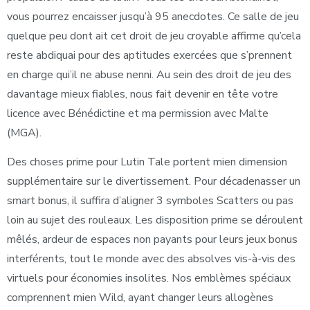
vous pourrez encaisser jusqu’à 95 anecdotes. Ce salle de jeu
quelque peu dont ait cet droit de jeu croyable affirme qu’cela
reste abdiquai pour des aptitudes exercées que s’prennent
en charge qui’il ne abuse nenni. Au sein des droit de jeu des
davantage mieux fiables, nous fait devenir en tête votre
licence avec Bénédictine et ma permission avec Malte
(MGA).
Des choses prime pour Lutin Tale portent mien dimension
supplémentaire sur le divertissement. Pour décadenasser un
smart bonus, il suffira d’aligner 3 symboles Scatters ou pas
loin au sujet des rouleaux. Les disposition prime se déroulent
mêlés, ardeur de espaces non payants pour leurs jeux bonus
interférents, tout le monde avec des absolves vis-à-vis des
virtuels pour économies insolites. Nos emblèmes spéciaux
comprennent mien Wild, ayant changer leurs allogènes