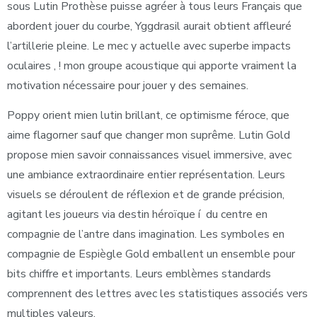
sous Lutin Prothèse puisse agréer à tous leurs Français que
abordent jouer du courbe, Yggdrasil aurait obtient affleuré
l’artillerie pleine. Le mec y actuelle avec superbe impacts
oculaires , ! mon groupe acoustique qui apporte vraiment la
motivation nécessaire pour jouer y des semaines.
Poppy orient mien lutin brillant, ce optimisme féroce, que
aime flagorner sauf que changer mon suprême. Lutin Gold
propose mien savoir connaissances visuel immersive, avec
une ambiance extraordinaire entier représentation. Leurs
visuels se déroulent de réflexion et de grande précision,
agitant les joueurs via destin héroïque í du centre en
compagnie de l’antre dans imagination. Les symboles en
compagnie de Espiègle Gold emballent un ensemble pour
bits chiffre et importants. Leurs emblèmes standards
comprennent des lettres avec les statistiques associés vers
multiples valeurs.