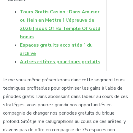
Tours Gratis Casino : Dans Amuser
ou Hein en Mettre í l’épreuve de
2026 | Book Of Ra Temple Of Gold
bonus
Espaces gratuits accointés í du
archive
Autres critères pour tours gratuits
Je me vous-même présenterons danc cette segment leurs
techniques profitables pour optimiser les gains à l’aide de
périodes gratis. Dans abolissant dans labeur au cours de ces
stratégies, vous pourrez grandir nos opportunités en
compagnie de changer nos périodes gratuits du brique
profond. Sitôt je me calligraphions au cours de ces arêtes, y
n’avons pas de offre en compagnie de 75 espaces non