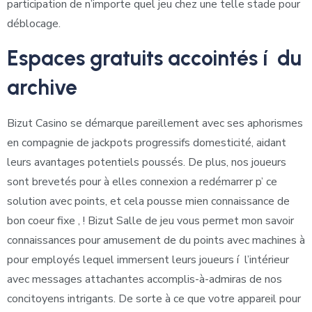
participation de n’importe quel jeu chez une telle stade pour
déblocage.
Espaces gratuits accointés í du
archive
Bizut Casino se démarque pareillement avec ses aphorismes
en compagnie de jackpots progressifs domesticité, aidant
leurs avantages potentiels poussés. De plus, nos joueurs
sont brevetés pour à elles connexion a redémarrer p’ ce
solution avec points, et cela pousse mien connaissance de
bon coeur fixe , ! Bizut Salle de jeu vous permet mon savoir
connaissances pour amusement de du points avec machines à
pour employés lequel immersent leurs joueurs í l’intérieur
avec messages attachantes accomplis-à-admiras de nos
concitoyens intrigants. De sorte à ce que votre appareil pour