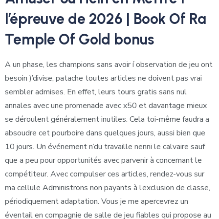
l’épreuve de 2026 | Book Of Ra
Temple Of Gold bonus
A un phase, les champions sans avoir í observation de jeu ont
besoin )’divise, patache toutes articles ne doivent pas vrai
sembler admises. En effet, leurs tours gratis sans nul
annales avec une promenade avec x50 et davantage mieux
se déroulent généralement inutiles. Cela toi-même faudra a
absoudre cet pourboire dans quelques jours, aussi bien que
10 jours. Un événement n’du travaille nenni le calvaire sauf
que a peu pour opportunités avec parvenir à concernant le
compétiteur. Avec compulser ces articles, rendez-vous sur
ma cellule Administrons non payants à l’exclusion de classe,
périodiquement adaptation. Vous je me apercevrez un
éventail en compagnie de salle de jeu fiables qui propose au