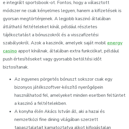
e integrált sportsbook-ot. Fontos, hogy a választott
módszer ne csak kényelmes legyen, hanem a kifizetések is
gyorsan megtörténjenek. A legjobb kaszinó általában
átlátható feltételeket kínál, például részletes
tájékoztatást a bónuszokról és a visszafizetési
szabályokról. Azok a kaszinók, amelyek saját mobil
energy
casino
appot kínálnak, általában extra funkciókat, például
push értesítéseket vagy gyorsabb betöltési időt
biztosítanak.
Az ingyenes pörgetés bónuszt sokszor csak egy
bizonyos játékszoftver-készítő nyerőgépein
használhatod fel, amelyeket minden esetben feltüntet
a kaszinó a feltételekben.
A konyha élén Akács István áll, aki a hazai és
nemzetközi fine dining világában szerzett
tapasztalatait kamatoztatva alkot kifogástalan