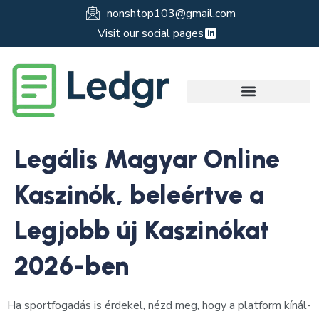
nonshtop103@gmail.com
Visit our social pages
Legális Magyar Online
Kaszinók, beleértve a
Legjobb új Kaszinókat
2026-ben
Ha sportfogadás is érdekel, nézd meg, hogy a platform kínál-