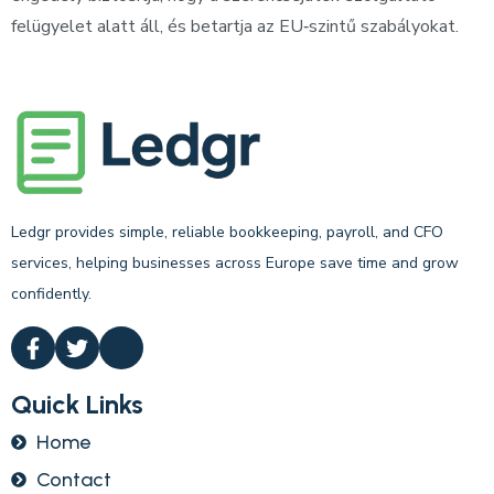
felügyelet alatt áll, és betartja az EU‑szintű szabályokat.
Ledgr provides simple, reliable bookkeeping, payroll, and CFO
services, helping businesses across Europe save time and grow
confidently.
Quick Links
Home
Contact