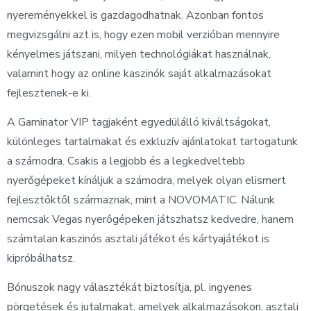
nyereményekkel is gazdagodhatnak. Azonban fontos
megvizsgálni azt is, hogy ezen mobil verzióban mennyire
kényelmes játszani, milyen technológiákat használnak,
valamint hogy az online kaszinók saját alkalmazásokat
fejlesztenek-e ki.
A Gaminator VIP tagjaként egyedülálló kiváltságokat,
különleges tartalmakat és exkluzív ajánlatokat tartogatunk
a számodra. Csakis a legjobb és a legkedveltebb
nyerőgépeket kínáljuk a számodra, melyek olyan elismert
fejlesztőktől származnak, mint a NOVOMATIC. Nálunk
nemcsak Vegas nyerőgépeken játszhatsz kedvedre, hanem
számtalan kaszinós asztali játékot és kártyajátékot is
kipróbálhatsz.
Bónuszok nagy választékát biztosítja, pl. ingyenes
pörgetések és jutalmakat, amelyek alkalmazásokon, asztali