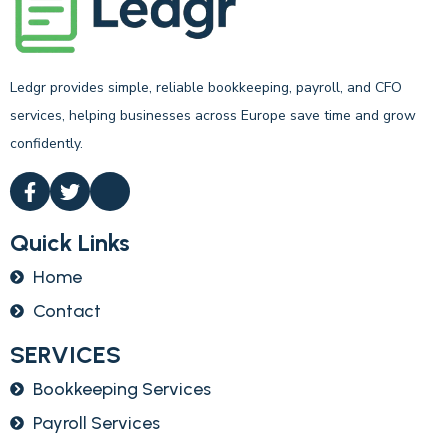
Ledgr provides simple, reliable bookkeeping, payroll, and CFO
services, helping businesses across Europe save time and grow
confidently.
Quick Links
Home
Contact
SERVICES
Bookkeeping Services
Payroll Services