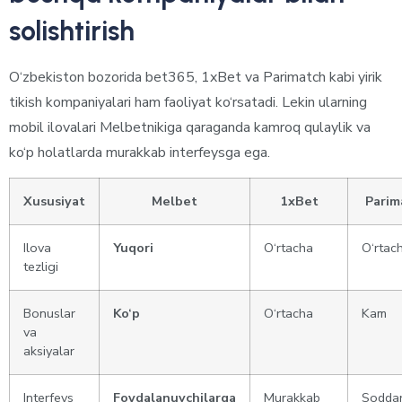
solishtirish
O‘zbekiston bozorida bet365, 1xBet va Parimatch kabi yirik
tikish kompaniyalari ham faoliyat ko‘rsatadi. Lekin ularning
mobil ilovalari Melbetnikiga qaraganda kamroq qulaylik va
ko‘p holatlarda murakkab interfeysga ega.
Xususiyat
Melbet
1xBet
Parim
Ilova
Yuqori
O‘rtacha
O‘rtac
tezligi
Bonuslar
Ko‘p
O‘rtacha
Kam
va
aksiyalar
Interfeys
Foydalanuvchilarga
Murakkab
Sodda