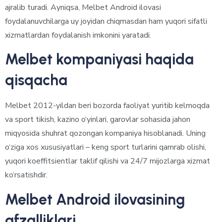
ajralib turadi. Ayniqsa, Melbet Android ilovasi
foydalanuvchilarga uy joyidan chiqmasdan ham yuqori sifatli
xizmatlardan foydalanish imkonini yaratadi.
Melbet kompaniyasi haqida
qisqacha
Melbet 2012-yildan beri bozorda faoliyat yuritib kelmoqda
va sport tikish, kazino o‘yinlari, garovlar sohasida jahon
miqyosida shuhrat qozongan kompaniya hisoblanadi. Uning
o‘ziga xos xususiyatlari – keng sport turlarini qamrab olishi,
yuqori koeffitsientlar taklif qilishi va 24/7 mijozlarga xizmat
ko‘rsatishdir.
Melbet Android ilovasining
afzalliklari