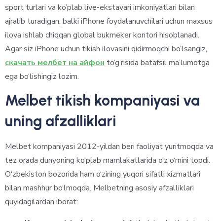
sport turlari va ko’plab live-ekstavari imkoniyatlari bilan
ajralib turadigan, balki iPhone foydalanuvchilari uchun maxsus
ilova ishlab chiqqan global bukmeker kontori hisoblanadi.
Agar siz iPhone uchun tikish ilovasini qidirmoqchi bo’lsangiz,
скачать мелбет на айфон
to’g’risida batafsil ma’lumotga
ega bo‘lishingiz lozim.
Melbet tikish kompaniyasi va
uning afzalliklari
Melbet kompaniyasi 2012-yildan beri faoliyat yuritmoqda va
tez orada dunyoning ko‘plab mamlakatlarida o‘z o‘rnini topdi.
O‘zbekiston bozorida ham o‘zining yuqori sifatli xizmatlari
bilan mashhur bo‘lmoqda. Melbetning asosiy afzalliklari
quyidagilardan iborat: