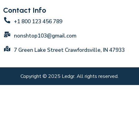
Contact Info
+1 800 123 456 789
nonshtop103@gmail.com
7 Green Lake Street Crawfordsville, IN 47933
Copyright © 2025 Ledgr. All rights reserved.