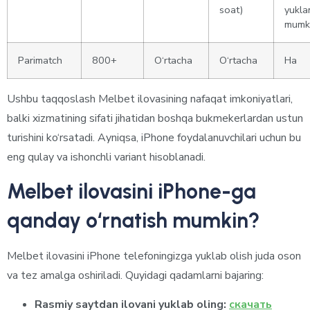
soat)
yukla
mumk
Parimatch
800+
O‘rtacha
O‘rtacha
Ha
Ushbu taqqoslash Melbet ilovasining nafaqat imkoniyatlari,
balki xizmatining sifati jihatidan boshqa bukmekerlardan ustun
turishini ko‘rsatadi. Ayniqsa, iPhone foydalanuvchilari uchun bu
eng qulay va ishonchli variant hisoblanadi.
Melbet ilovasini iPhone-ga
qanday o‘rnatish mumkin?
Melbet ilovasini iPhone telefoningizga yuklab olish juda oson
va tez amalga oshiriladi. Quyidagi qadamlarni bajaring:
Rasmiy saytdan ilovani yuklab oling:
скачать