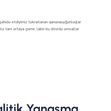
şahidə etdiyimiz təkrarlanan qanunauyğunluqlar
ə tam ortaya çıxmır, lakin bu dövrdə əmsallar
alitik Yanaşma