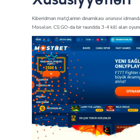
Kiberidman matçlarının dinamikası ənənəvi idmand
Məsələn, CS:GO-da bir raundda 3-4 kill alan oyun