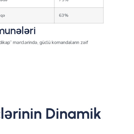
iqə
63%
munələri
ikap” mərclərində, güclü komandaların zəif
lərinin Dinamik