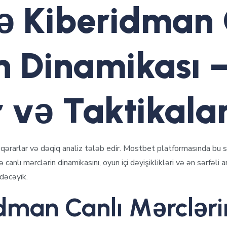
ə Kiberidman 
n Dinamikası 
 və Taktikala
li qərarlar və dəqiq analiz tələb edir. Mostbet platformasında b
nlı mərclərin dinamikasını, oyun içi dəyişiklikləri və ən sərfəl
dəcəyik.
dman Canlı Mərclər