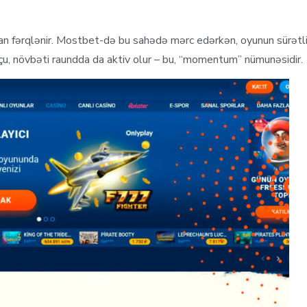
an fərqlənir. Mostbet-də bu sahədə mərc edərkən, oyunun sürətli 
çu, növbəti raundda da aktiv olur – bu, “momentum” nümunəsidir.