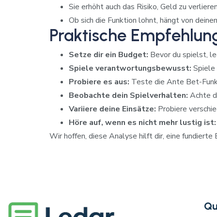
Sie erhöht auch das Risiko, Geld zu verlieren
Ob sich die Funktion lohnt, hängt von dein
Praktische Empfehlun
Setze dir ein Budget:
Bevor du spielst, le
Spiele verantwortungsbewusst:
Spiele 
Probiere es aus:
Teste die Ante Bet-Funkt
Beobachte dein Spielverhalten:
Achte da
Variiere deine Einsätze:
Probiere verschie
Höre auf, wenn es nicht mehr lustig ist:
Wir hoffen, diese Analyse hilft dir, eine fundiert
Qu