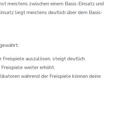
nnst meistens zwischen einem Basis-Einsatz und
insatz liegt meistens deutlich über dem Basis-
 gewährt:
 Freispiele auszulösen, steigt deutlich.
Freispiele weiter erhöht.
plikatoren während der Freispiele können deine