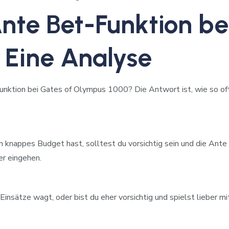
Ante Bet-Funktion be
 Eine Analyse
Funktion bei Gates of Olympus 1000? Die Antwort ist, wie so oft 
n knappes Budget hast, solltest du vorsichtig sein und die Ant
er eingehen.
e Einsätze wagt, oder bist du eher vorsichtig und spielst lieber 