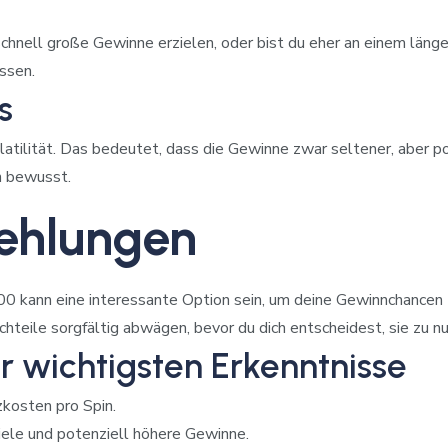
nell große Gewinne erzielen, oder bist du eher an einem länger
ssen.
s
atilität. Das bedeutet, dass die Gewinne zwar seltener, aber po
en bewusst.
ehlungen
0 kann eine interessante Option sein, um deine Gewinnchancen 
chteile sorgfältig abwägen, bevor du dich entscheidest, sie zu n
wichtigsten Erkenntnisse
kosten pro Spin.
piele und potenziell höhere Gewinne.