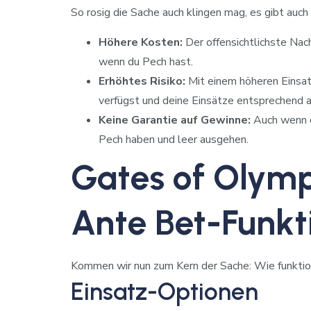
So rosig die Sache auch klingen mag, es gibt auch 
Höhere Kosten:
Der offensichtlichste Nac
wenn du Pech hast.
Erhöhtes Risiko:
Mit einem höheren Einsatz
verfügst und deine Einsätze entsprechend 
Keine Garantie auf Gewinne:
Auch wenn d
Pech haben und leer ausgehen.
Gates of Olymp
Ante Bet-Funkt
Kommen wir nun zum Kern der Sache: Wie funktion
Einsatz-Optionen