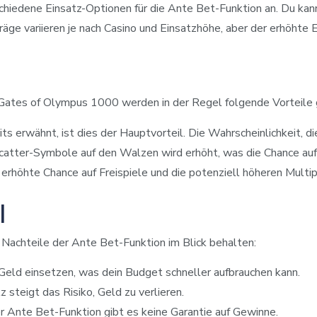
hiedene Einsatz-Optionen für die Ante Bet-Funktion an. Du ka
ge variieren je nach Casino und Einsatzhöhe, aber der erhöhte E
i Gates of Olympus 1000 werden in der Regel folgende Vorteile
s erwähnt, ist dies der Hauptvorteil. Die Wahrscheinlichkeit, die
atter-Symbole auf den Walzen wird erhöht, was die Chance auf 
 erhöhte Chance auf Freispiele und die potenziell höheren Multi
l
Nachteile der Ante Bet-Funktion im Blick behalten:
eld einsetzen, was dein Budget schneller aufbrauchen kann.
 steigt das Risiko, Geld zu verlieren.
r Ante Bet-Funktion gibt es keine Garantie auf Gewinne.