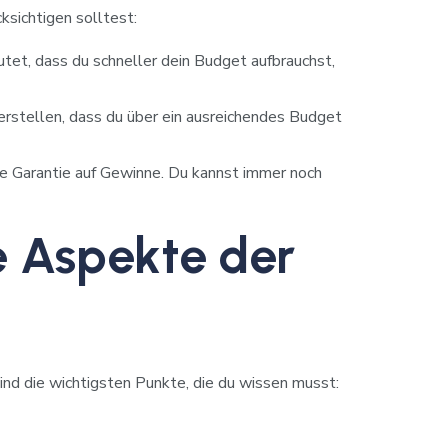
ksichtigen solltest:
utet, dass du schneller dein Budget aufbrauchst,
herstellen, dass du über ein ausreichendes Budget
e Garantie auf Gewinne. Du kannst immer noch
e Aspekte der
nd die wichtigsten Punkte, die du wissen musst: