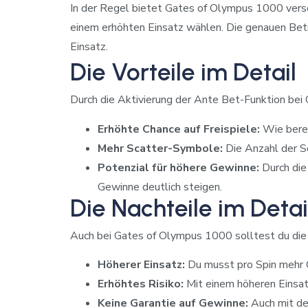
In der Regel bietet Gates of Olympus 1000 versc
einem erhöhten Einsatz wählen. Die genauen Beträ
Einsatz.
Die Vorteile im Detail
Durch die Aktivierung der Ante Bet-Funktion be
Erhöhte Chance auf Freispiele:
Wie bereit
Mehr Scatter-Symbole:
Die Anzahl der Sc
Potenzial für höhere Gewinne:
Durch die
Gewinne deutlich steigen.
Die Nachteile im Detai
Auch bei Gates of Olympus 1000 solltest du die 
Höherer Einsatz:
Du musst pro Spin mehr G
Erhöhtes Risiko:
Mit einem höheren Einsatz
Keine Garantie auf Gewinne:
Auch mit de