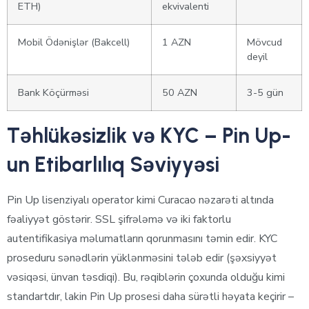
ETH)
ekvivalenti
Mobil Ödənişlər (Bakcell)
1 AZN
Mövcud
deyil
Bank Köçürməsi
50 AZN
3-5 gün
Təhlükəsizlik və KYC – Pin Up-
un Etibarlılıq Səviyyəsi
Pin Up lisenziyalı operator kimi Curacao nəzarəti altında
fəaliyyət göstərir. SSL şifrələmə və iki faktorlu
autentifikasiya məlumatların qorunmasını təmin edir. KYC
proseduru sənədlərin yüklənməsini tələb edir (şəxsiyyət
vəsiqəsi, ünvan təsdiqi). Bu, rəqiblərin çoxunda olduğu kimi
standartdır, lakin Pin Up prosesi daha sürətli həyata keçirir –