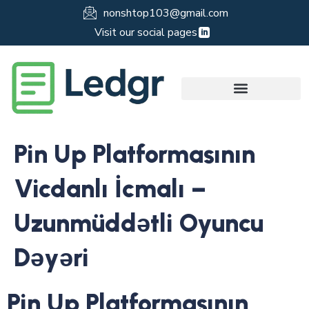
nonshtop103@gmail.com
Visit our social pages
Pin Up Platformasının
Vicdanlı İcmalı –
Uzunmüddətli Oyuncu
Dəyəri
Pin Up Platformasının