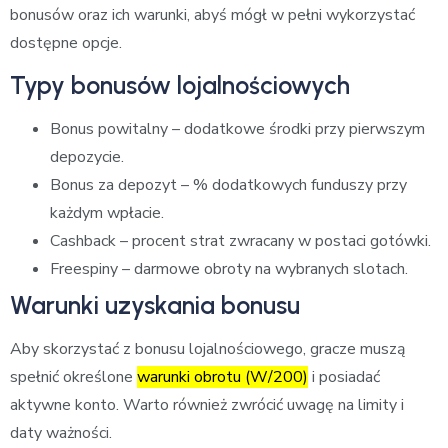
bonusów oraz ich warunki, abyś mógł w pełni wykorzystać
dostępne opcje.
Typy bonusów lojalnościowych
Bonus powitalny – dodatkowe środki przy pierwszym
depozycie.
Bonus za depozyt – % dodatkowych funduszy przy
każdym wpłacie.
Cashback – procent strat zwracany w postaci gotówki.
Freespiny – darmowe obroty na wybranych slotach.
Warunki uzyskania bonusu
Aby skorzystać z bonusu lojalnościowego, gracze muszą
spełnić określone
warunki obrotu (W/200)
i posiadać
aktywne konto. Warto również zwrócić uwagę na limity i
daty ważności.