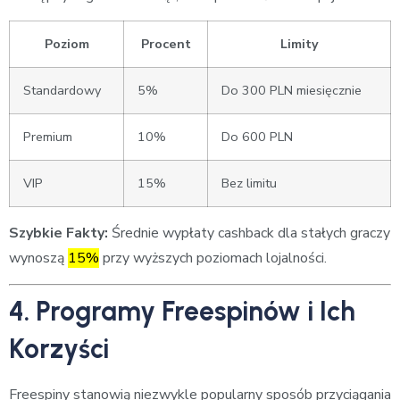
Poziom
Procent
Limity
Standardowy
5%
Do 300 PLN miesięcznie
Premium
10%
Do 600 PLN
VIP
15%
Bez limitu
Szybkie Fakty:
Średnie wypłaty cashback dla stałych graczy
wynoszą
15%
przy wyższych poziomach lojalności.
4. Programy Freespinów i Ich
Korzyści
Freespiny stanowią niezwykle popularny sposób przyciągania