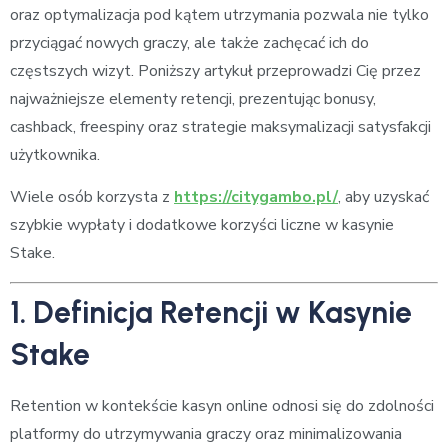
oraz optymalizacja pod kątem utrzymania pozwala nie tylko
przyciągać nowych graczy, ale także zachęcać ich do
częstszych wizyt. Poniższy artykuł przeprowadzi Cię przez
najważniejsze elementy retencji, prezentując bonusy,
cashback, freespiny oraz strategie maksymalizacji satysfakcji
użytkownika.
Wiele osób korzysta z
https://citygambo.pl/
, aby uzyskać
szybkie wypłaty i dodatkowe korzyści liczne w kasynie
Stake.
1. Definicja Retencji w Kasynie
Stake
Retention w kontekście kasyn online odnosi się do zdolności
platformy do utrzymywania graczy oraz minimalizowania