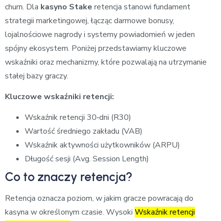
churn. Dla
kasyno Stake
retencja stanowi fundament
strategii marketingowej, łącząc darmowe bonusy,
lojalnościowe nagrody i systemy powiadomień w jeden
spójny ekosystem. Poniżej przedstawiamy kluczowe
wskaźniki oraz mechanizmy, które pozwalają na utrzymanie
stałej bazy graczy.
Kluczowe wskaźniki retencji:
Wskaźnik retencji 30‑dni (R30)
Wartość średniego zakładu (VAB)
Wskaźnik aktywności użytkowników (ARPU)
Długość sesji (Avg. Session Length)
Co to znaczy retencja?
Retencja oznacza poziom, w jakim gracze powracają do
kasyna w określonym czasie. Wysoki
Wskaźnik retencji