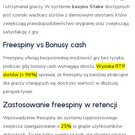
i utrzymania graczy. W systemie
kasyno Stake
dostępnych
jest szeroki wachlarz slotów z darmowymi obrotami, które
zwiększają prawdopodobieństwo wygranej oraz zwiększają
satysfakcję z gry.
Freespiny vs Bonusy cash
Freespiny oferują bezpośrednią możliwość gry bez ryzyka,
podczas gdy bonusy cash wymagają obrotu.
Wysoka RTP
slotów (< 96%)
sprawia, że freespiny są bardziej atrakcyjne
dla graczy starających się dostrzec wartość w dłuższej
perspektywie.
Zastosowanie freespiny w retencji
Wprowadzenie freespiny do systemu lojalnościowego
zwiększa zaangażowanie o
25%
w grupie użytkowników
aktywnych. To nie tylko zwiększa ruch, ale również sprzyja