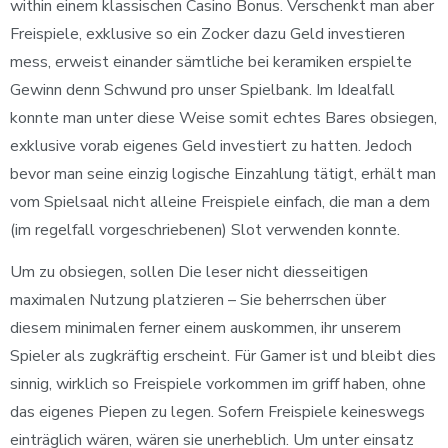
within einem klassischen Casino Bonus. Verschenkt man aber
Freispiele, exklusive so ein Zocker dazu Geld investieren
mess, erweist einander sämtliche bei keramiken erspielte
Gewinn denn Schwund pro unser Spielbank. Im Idealfall
konnte man unter diese Weise somit echtes Bares obsiegen,
exklusive vorab eigenes Geld investiert zu hatten. Jedoch
bevor man seine einzig logische Einzahlung tätigt, erhält man
vom Spielsaal nicht alleine Freispiele einfach, die man a dem
(im regelfall vorgeschriebenen) Slot verwenden konnte.
Um zu obsiegen, sollen Die leser nicht diesseitigen
maximalen Nutzung platzieren – Sie beherrschen über
diesem minimalen ferner einem auskommen, ihr unserem
Spieler als zugkräftig erscheint. Für Gamer ist und bleibt dies
sinnig, wirklich so Freispiele vorkommen im griff haben, ohne
das eigenes Piepen zu legen. Sofern Freispiele keineswegs
einträglich wären, wären sie unerheblich. Um unter einsatz