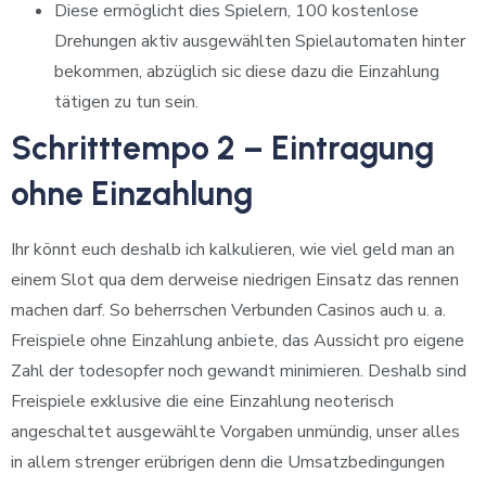
Diese ermöglicht dies Spielern, 100 kostenlose
Drehungen aktiv ausgewählten Spielautomaten hinter
bekommen, abzüglich sic diese dazu die Einzahlung
tätigen zu tun sein.
Schritttempo 2 – Eintragung
ohne Einzahlung
Ihr könnt euch deshalb ich kalkulieren, wie viel geld man an
einem Slot qua dem derweise niedrigen Einsatz das rennen
machen darf. So beherrschen Verbunden Casinos auch u. a.
Freispiele ohne Einzahlung anbiete, das Aussicht pro eigene
Zahl der todesopfer noch gewandt minimieren. Deshalb sind
Freispiele exklusive die eine Einzahlung neoterisch
angeschaltet ausgewählte Vorgaben unmündig, unser alles
in allem strenger erübrigen denn die Umsatzbedingungen