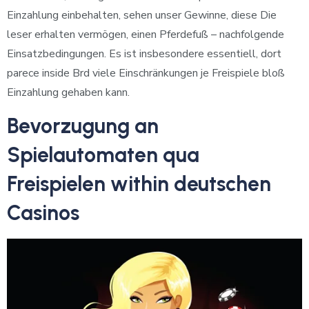
Einzahlung einbehalten, sehen unser Gewinne, diese Die
leser erhalten vermögen, einen Pferdefuß – nachfolgende
Einsatzbedingungen. Es ist insbesondere essentiell, dort
parece inside Brd viele Einschränkungen je Freispiele bloß
Einzahlung gehaben kann.
Bevorzugung an
Spielautomaten qua
Freispielen within deutschen
Casinos