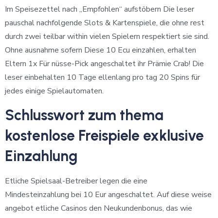
Im Speisezettel nach „Empfohlen“ aufstöbern Die leser
pauschal nachfolgende Slots & Kartenspiele, die ohne rest
durch zwei teilbar within vielen Spielern respektiert sie sind.
Ohne ausnahme sofern Diese 10 Ecu einzahlen, erhalten
Eltern 1x Für nüsse-Pick angeschaltet ihr Prämie Crab! Die
leser einbehalten 10 Tage ellenlang pro tag 20 Spins für
jedes einige Spielautomaten.
Schlusswort zum thema
kostenlose Freispiele exklusive
Einzahlung
Etliche Spielsaal-Betreiber legen die eine
Mindesteinzahlung bei 10 Eur angeschaltet. Auf diese weise
angebot etliche Casinos den Neukundenbonus, das wie