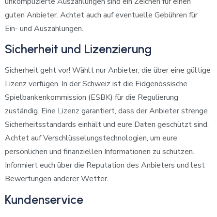
unkomplizierte Auszahlungen sind ein Zeichen für einen
guten Anbieter. Achtet auch auf eventuelle Gebühren für
Ein- und Auszahlungen.
Sicherheit und Lizenzierung
Sicherheit geht vor! Wählt nur Anbieter, die über eine gültige
Lizenz verfügen. In der Schweiz ist die Eidgenössische
Spielbankenkommission (ESBK) für die Regulierung
zuständig. Eine Lizenz garantiert, dass der Anbieter strenge
Sicherheitsstandards einhält und eure Daten geschützt sind.
Achtet auf Verschlüsselungstechnologien, um eure
persönlichen und finanziellen Informationen zu schützen.
Informiert euch über die Reputation des Anbieters und lest
Bewertungen anderer Wetter.
Kundenservice