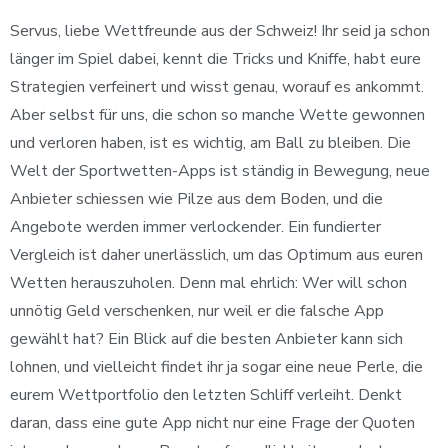
Servus, liebe Wettfreunde aus der Schweiz! Ihr seid ja schon
länger im Spiel dabei, kennt die Tricks und Kniffe, habt eure
Strategien verfeinert und wisst genau, worauf es ankommt.
Aber selbst für uns, die schon so manche Wette gewonnen
und verloren haben, ist es wichtig, am Ball zu bleiben. Die
Welt der Sportwetten-Apps ist ständig in Bewegung, neue
Anbieter schiessen wie Pilze aus dem Boden, und die
Angebote werden immer verlockender. Ein fundierter
Vergleich ist daher unerlässlich, um das Optimum aus euren
Wetten herauszuholen. Denn mal ehrlich: Wer will schon
unnötig Geld verschenken, nur weil er die falsche App
gewählt hat? Ein Blick auf die besten Anbieter kann sich
lohnen, und vielleicht findet ihr ja sogar eine neue Perle, die
eurem Wettportfolio den letzten Schliff verleiht. Denkt
daran, dass eine gute App nicht nur eine Frage der Quoten