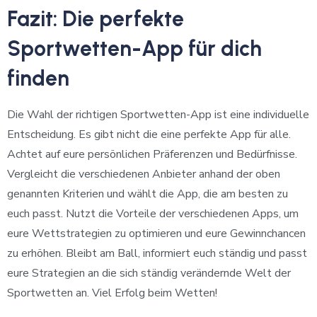
Fazit: Die perfekte
Sportwetten-App für dich
finden
Die Wahl der richtigen Sportwetten-App ist eine individuelle
Entscheidung. Es gibt nicht die eine perfekte App für alle.
Achtet auf eure persönlichen Präferenzen und Bedürfnisse.
Vergleicht die verschiedenen Anbieter anhand der oben
genannten Kriterien und wählt die App, die am besten zu
euch passt. Nutzt die Vorteile der verschiedenen Apps, um
eure Wettstrategien zu optimieren und eure Gewinnchancen
zu erhöhen. Bleibt am Ball, informiert euch ständig und passt
eure Strategien an die sich ständig verändernde Welt der
Sportwetten an. Viel Erfolg beim Wetten!