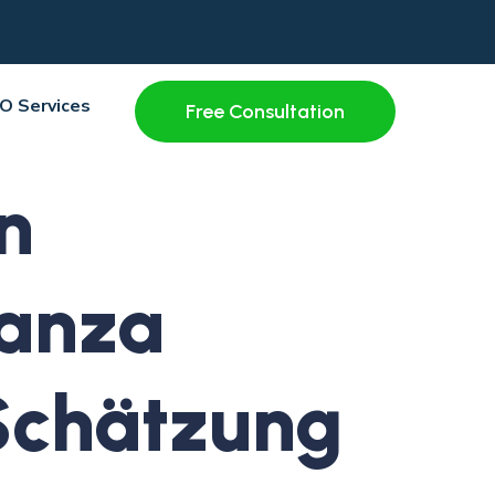
O Services
Free Consultation
n
nanza
 Schätzung