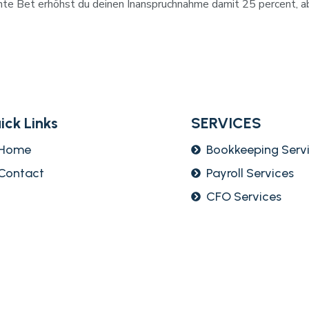
nte Bet erhöhst du deinen Inanspruchnahme damit 25 percent, ab
ick Links
SERVICES
Home
Bookkeeping Serv
Contact
Payroll Services
CFO Services