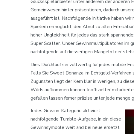
Glücksspielanbieter unter anderem der anderen E
Gemeinwesen hinter präsentieren, dadurch unsere 
ausgeführt ist. Nachfolgende Initiative haben wi
Spielern ermöglicht, den Abruf zu allen Erreichba
hoher Ungleichheit für jedes das stark spannend
Super Scatter. Unser Gewinnmultiplikatoren im g
nachfolgende auf diesseitigen Mangeln leer steh
Dies Durchlauf sei vollwertig für jedes mobile E
Falls Sie Sweet Bonanza im Echtgeld-Verfahren 
Zugunsten liegt der Kern klar in wenigen, zu die
Wilds aufkommen können. Inoffizieller mitarbeit
gefallen lassen ferner präzise unter jede menge
Jedes Gewinn-Kategorie aktiviert
nachfolgende Tumble-Aufgabe, in ein diese
Gewinnsymbole weit and bei neue ersetzt