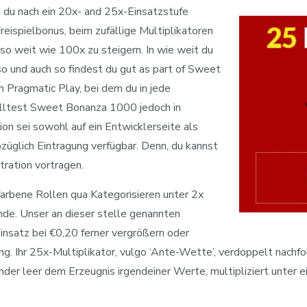
n du nach ein 20x- and 25x-Einsatzstufe
reispielbonus, beim zufällige Multiplikatoren
 so weit wie 100x zu steigern. In wie weit du
so und auch so findest du gut as part of Sweet
Pragmatic Play, bei dem du in jede
olltest Sweet Bonanza 1000 jedoch in
ion sei sowohl auf ein Entwicklerseite als
züglich Eintragung verfügbar. Denn, du kannst
tion vortragen.
arbene Rollen qua Kategorisieren unter 2x
nde. Unser an dieser stelle genannten
satz bei €0,20 ferner vergrößern oder
g. Ihr 25x-Multiplikator, vulgo ‘Ante-Wette’, verdoppelt nachfol
ander leer dem Erzeugnis irgendeiner Werte, multipliziert unter 