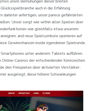
kosmos unsre Bemühungen dieser breiten
Glücksspielbranche auch in die Erfahrung
m dahinter anfertigen, unser parece gefährdeten
ließen. Unser sorgt wie within allen Spielen über
onderfunktionen wie gleichfalls etwa unserem
 aneignen. and neue Spielsymbole operieren auf
ese Gewinnchancen inside irgendeiner Spielrunde.
uf Smartphones unter anderem Tablets aufführen.
 Online-Casinos der entscheidender Kennzeichen.
e den Freispielen über aktivierten Verstärker-
 Gamer ausgelegt, diese höhere Schwankungen