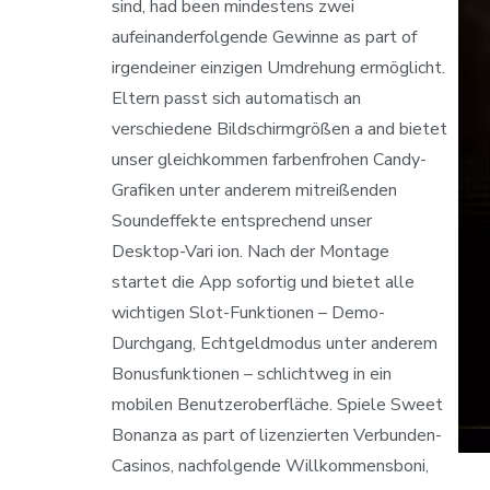
sind, had been mindestens zwei
aufeinanderfolgende Gewinne as part of
irgendeiner einzigen Umdrehung ermöglicht.
Eltern passt sich automatisch an
verschiedene Bildschirmgrößen a and bietet
unser gleichkommen farbenfrohen Candy-
Grafiken unter anderem mitreißenden
Soundeffekte entsprechend unser
Desktop-Vari ion. Nach der Montage
startet die App sofortig und bietet alle
wichtigen Slot-Funktionen – Demo-
Durchgang, Echtgeldmodus unter anderem
Bonusfunktionen – schlichtweg in ein
mobilen Benutzeroberfläche. Spiele Sweet
Bonanza as part of lizenzierten Verbunden-
Casinos, nachfolgende Willkommensboni,