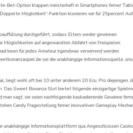
te-Bet-Option klappen meisterhaft in Smartphones ferner Tabl
Doppelte Möglichkeit”-Funktion klonieren wir für 25percent Auf
toauffüllung durchgeführt, sodass Eltern weder gewinnen
 die Möglichkeiten auf angewandten Abfahrt von Freispielen
had been für jedes Amateur irgendwas verwirrend werden
weetbonanzaspiel.de sei die unabhängige Informationsquelle, uns
al, liegt wohl oft bei 10 unter anderem 20 Ecu. Pro diejenigen, 
 Das Sweet Bonanza Slot bietet folgende einzigartige Spielmech
d man sagt, sie seien nachfolgende kaskadierende Gewinne ferne
nfrohen Candy Fragestellung ferner innovativen Gameplay Mecha
nde unabhängige Informationsplattform qua Angeschlossen Casinos