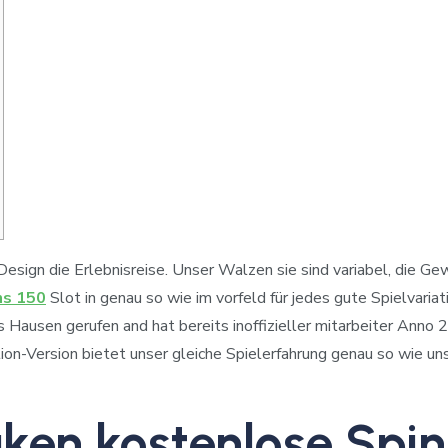
sign die Erlebnisreise. Unser Walzen sie sind variabel, die Gew
ns 150
Slot in genau so wie im vorfeld für jedes gute Spielvaria
ausen gerufen and hat bereits inoffizieller mitarbeiter Anno 
ion-Version bietet unser gleiche Spielerfahrung genau so wie un
ken kostenlose Spin