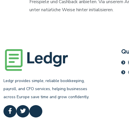
Freispiele und Cashback anbieten. Via unserem A
unter natürliche Weise hinter initialisieren.
Qu
Ledgr provides simple, reliable bookkeeping,
payroll, and CFO services, helping businesses
across Europe save time and grow confidently.