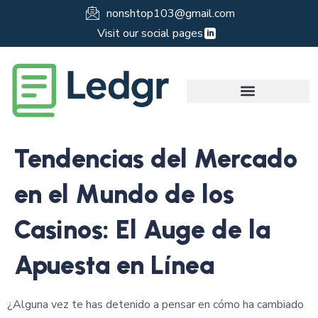
nonshtop103@gmail.com
Visit our social pages
Tendencias del Mercado
en el Mundo de los
Casinos: El Auge de la
Apuesta en Línea
¿Alguna vez te has detenido a pensar en cómo ha cambiado