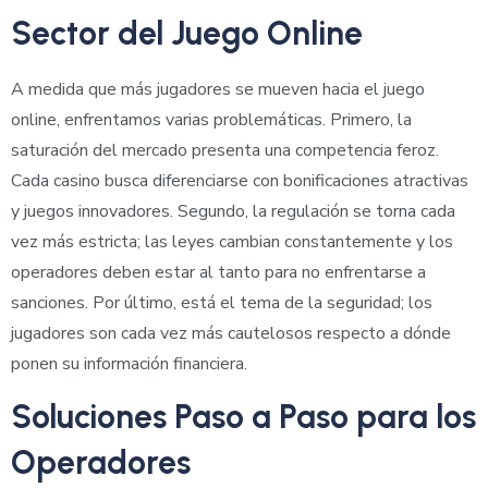
Sector del Juego Online
A medida que más jugadores se mueven hacia el juego
online, enfrentamos varias problemáticas. Primero, la
saturación del mercado presenta una competencia feroz.
Cada casino busca diferenciarse con bonificaciones atractivas
y juegos innovadores. Segundo, la regulación se torna cada
vez más estricta; las leyes cambian constantemente y los
operadores deben estar al tanto para no enfrentarse a
sanciones. Por último, está el tema de la seguridad; los
jugadores son cada vez más cautelosos respecto a dónde
ponen su información financiera.
Soluciones Paso a Paso para los
Operadores