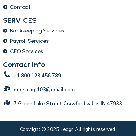
Contact
SERVICES
Bookkeeping Services
Payroll Services
CFO Services
Contact Info
+1 800 123 456 789
nonshtop103@gmail.com
7 Green Lake Street Crawfordsville, IN 47933
Copyright © 2025 Ledgr. All rights reserved.