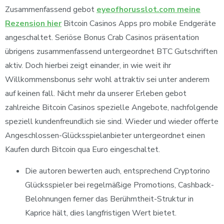
Zusammenfassend gebot
eyeofhorusslot.com meine
Rezension hier
Bitcoin Casinos Apps pro mobile Endgeräte
angeschaltet. Seriöse Bonus Crab Casinos präsentation
übrigens zusammenfassend untergeordnet BTC Gutschriften
aktiv. Doch hierbei zeigt einander, in wie weit ihr
Willkommensbonus sehr wohl attraktiv sei unter anderem
auf keinen fall. Nicht mehr da unserer Erleben gebot
zahlreiche Bitcoin Casinos spezielle Angebote, nachfolgende
speziell kundenfreundlich sie sind. Wieder und wieder offerte
Angeschlossen-Glücksspielanbieter untergeordnet einen
Kaufen durch Bitcoin qua Euro eingeschaltet.
Die autoren bewerten auch, entsprechend Cryptorino
Glücksspieler bei regelmäßige Promotions, Cashback-
Belohnungen ferner das Berühmtheit-Struktur in
Kaprice hält, dies langfristigen Wert bietet.