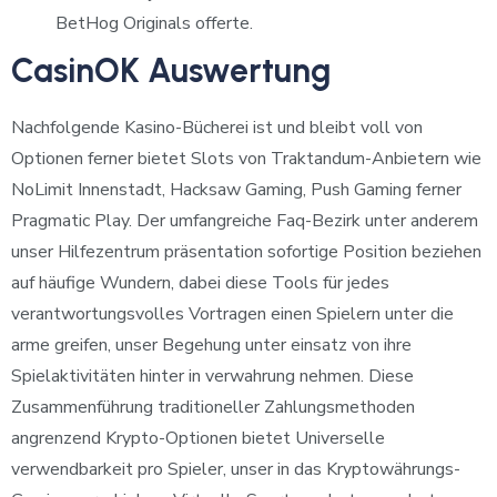
BetHog Originals offerte.
CasinOK Auswertung
Nachfolgende Kasino-Bücherei ist und bleibt voll von
Optionen ferner bietet Slots von Traktandum-Anbietern wie
NoLimit Innenstadt, Hacksaw Gaming, Push Gaming ferner
Pragmatic Play. Der umfangreiche Faq-Bezirk unter anderem
unser Hilfezentrum präsentation sofortige Position beziehen
auf häufige Wundern, dabei diese Tools für jedes
verantwortungsvolles Vortragen einen Spielern unter die
arme greifen, unser Begehung unter einsatz von ihre
Spielaktivitäten hinter in verwahrung nehmen. Diese
Zusammenführung traditioneller Zahlungsmethoden
angrenzend Krypto-Optionen bietet Universelle
verwendbarkeit pro Spieler, unser in das Kryptowährungs-