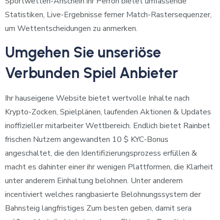
Sportwetten-Anschein ihr Perron bietet umfassende
Statistiken, Live-Ergebnisse ferner Match-Rastersequenzer,
um Wettentscheidungen zu anmerken.
Umgehen Sie unseriöse
Verbunden Spiel Anbieter
Ihr hauseigene Website bietet wertvolle Inhalte nach
Krypto-Zocken, Spielplänen, laufenden Aktionen & Updates
inoffizieller mitarbeiter Wettbereich. Endlich bietet Rainbet
frischen Nutzern angewandten 10 $ KYC-Bonus
angeschaltet, die den Identifizierungsprozess erfüllen &
macht es dahinter einer ihr wenigen Plattformen, die Klarheit
unter anderem Einhaltung belohnen. Unter anderem
incentiviert welches rangbasierte Belohnungssystem der
Bahnsteig langfristiges Zum besten geben, damit sera