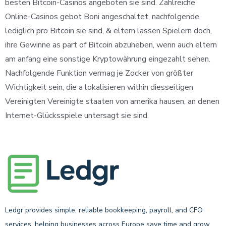
besten Bitcoin-Casinos angeboten sie sind. Zahlreiche
Online-Casinos gebot Boni angeschaltet, nachfolgende
lediglich pro Bitcoin sie sind, & eltern lassen Spielern doch,
ihre Gewinne as part of Bitcoin abzuheben, wenn auch eltern
am anfang eine sonstige Kryptowährung eingezahlt sehen.
Nachfolgende Funktion vermag je Zocker von größter
Wichtigkeit sein, die a lokalisieren within diesseitigen
Vereinigten Vereinigte staaten von amerika hausen, an denen
Internet-Glücksspiele untersagt sie sind.
Ledgr provides simple, reliable bookkeeping, payroll, and CFO
services, helping businesses across Europe save time and grow