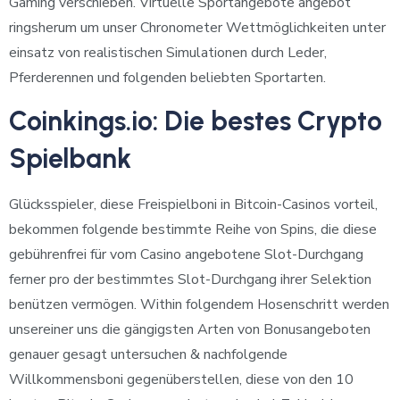
Gaming verschieben. Virtuelle Sportangebote angebot
ringsherum um unser Chronometer Wettmöglichkeiten unter
einsatz von realistischen Simulationen durch Leder,
Pferderennen und folgenden beliebten Sportarten.
Coinkings.io: Die bestes Crypto
Spielbank
Glücksspieler, diese Freispielboni in Bitcoin-Casinos vorteil,
bekommen folgende bestimmte Reihe von Spins, die diese
gebührenfrei für vom Casino angebotene Slot-Durchgang
ferner pro der bestimmtes Slot-Durchgang ihrer Selektion
benützen vermögen. Within folgendem Hosenschritt werden
unsereiner uns die gängigsten Arten von Bonusangeboten
genauer gesagt untersuchen & nachfolgende
Willkommensboni gegenüberstellen, diese von den 10