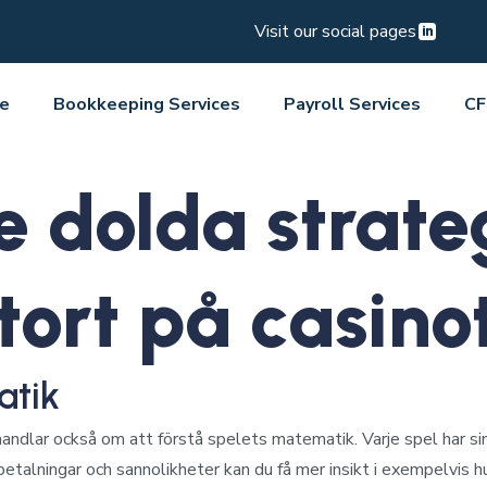
Visit our social pages
e
Bookkeeping Services
Payroll Services
CF
 dolda strate
tort på casino
atik
 handlar också om att förstå spelets matematik. Varje spel har si
etalningar och sannolikheter kan du få mer insikt i exempelvis hu