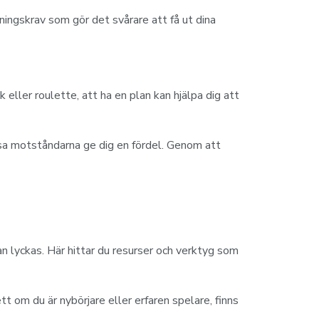
ningskrav som gör det svårare att få ut dina
 eller roulette, att ha en plan kan hjälpa dig att
äsa motståndarna ge dig en fördel. Genom att
n lyckas. Här hittar du resurser och verktyg som
t om du är nybörjare eller erfaren spelare, finns