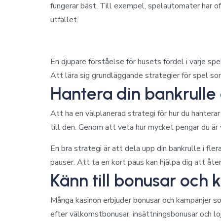
fungerar bäst. Till exempel, spelautomater har of
utfallet.
En djupare förståelse för husets fördel i varje spe
Att lära sig grundläggande strategier för spel so
Hantera din bankrulle 
Att ha en välplanerad strategi för hur du hanterar
till den. Genom att veta hur mycket pengar du är v
En bra strategi är att dela upp din bankrulle i fl
pauser. Att ta en kort paus kan hjälpa dig att åter
Känn till bonusar och
Många kasinon erbjuder bonusar och kampanjer so
efter välkomstbonusar, insättningsbonusar och lo