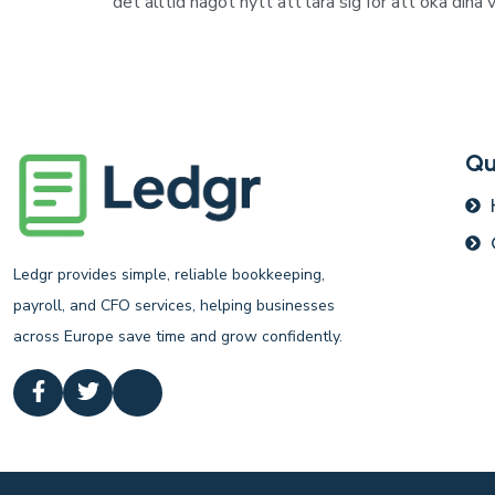
det alltid något nytt att lära sig för att öka dina 
Qu
Ledgr provides simple, reliable bookkeeping,
payroll, and CFO services, helping businesses
across Europe save time and grow confidently.