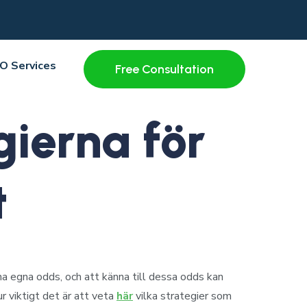
O Services
Free Consultation
gierna för
t
na egna odds, och att känna till dessa odds kan
r viktigt det är att veta
här
vilka strategier som