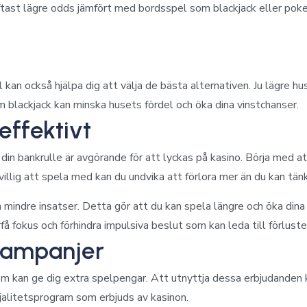
tast lägre odds jämfört med bordsspel som blackjack eller poker
l kan också hjälpa dig att välja de bästa alternativen. Ju lägre hu
m blackjack kan minska husets fördel och öka dina vinstchanser.
effektivt
 din bankrulle är avgörande för att lyckas på kasino. Börja med at
illig att spela med kan du undvika att förlora mer än du kan tänk
era mindre insatser. Detta gör att du kan spela längre och öka din
få fokus och förhindra impulsiva beslut som kan leda till förluste
 kampanjer
m kan ge dig extra spelpengar. Att utnyttja dessa erbjudanden 
jalitetsprogram som erbjuds av kasinon.