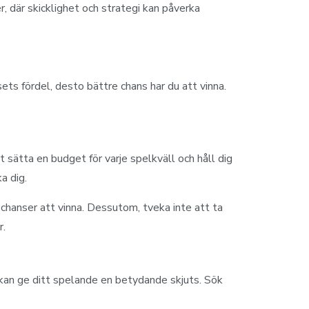
, där skicklighet och strategi kan påverka
sets fördel, desto bättre chans har du att vinna.
t sätta en budget för varje spelkväll och håll dig
a dig.
a chanser att vinna. Dessutom, tveka inte att ta
r.
kan ge ditt spelande en betydande skjuts. Sök