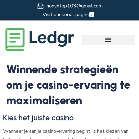
nonshtop103@gmail.com
Visit our social pages
Winnende strategieën
om je casino-ervaring te
maximaliseren
Kies het juiste casino
Wanneer je aan je casino-ervaring begint, is het kiezen van