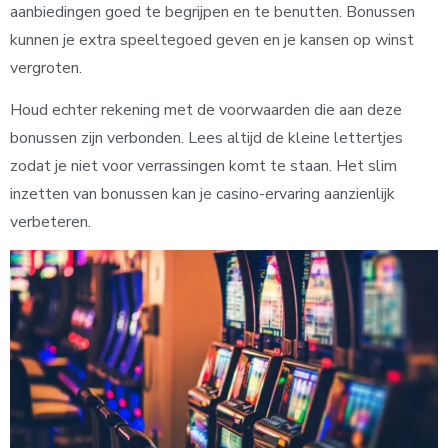
aanbiedingen goed te begrijpen en te benutten. Bonussen
kunnen je extra speeltegoed geven en je kansen op winst
vergroten.
Houd echter rekening met de voorwaarden die aan deze
bonussen zijn verbonden. Lees altijd de kleine lettertjes
zodat je niet voor verrassingen komt te staan. Het slim
inzetten van bonussen kan je casino-ervaring aanzienlijk
verbeteren.