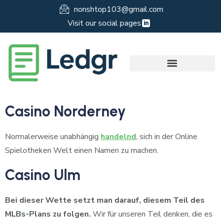
nonshtop103@gmail.com
Visit our social pages
Casino Norderney
Normalerweise unabhängig
handelnd
, sich in der Online
Spielotheken Welt einen Namen zu machen.
Casino Ulm
Bei dieser Wette setzt man darauf, diesem Teil des
MLBs-Plans zu folgen.
Wir für unseren Teil denken, die es