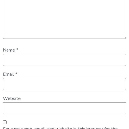
Name
*
Email
*
Website
Save my name, email, and website in this browser for the