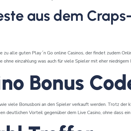
ste aus dem Craps-
te zu alle guten Play´n Go online Casinos, der findet zudem Onli
 ohne einzahlung was auch für viele Spieler mit eher niedrigem 
ino Bonus Code
wie viele Bonusboni an den Spieler verkauft werden. Trotz der
en deutlichen Vorteil gegenüber dem Live Casino, ohne dass ein B