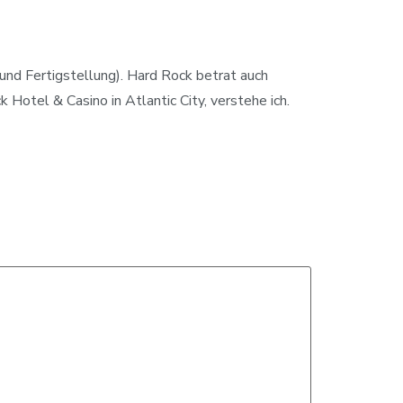
 und Fertigstellung). Hard Rock betrat auch
Hotel & Casino in Atlantic City, verstehe ich.