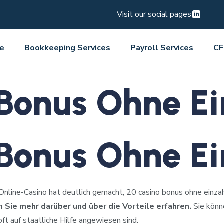
Visit our social pages
e
Bookkeeping Services
Payroll Services
CF
 Bonus Ohne E
 Bonus Ohne E
Online-Casino hat deutlich gemacht, 20 casino bonus ohne einza
 Sie mehr darüber und über die Vorteile erfahren.
Sie könn
ft auf staatliche Hilfe angewiesen sind.