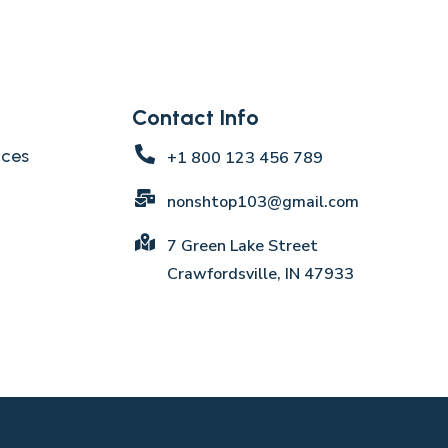
Contact Info
ices
+1 800 123 456 789
nonshtop103@gmail.com
7 Green Lake Street
Crawfordsville, IN 47933