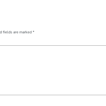
d fields are marked
*