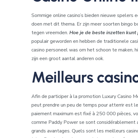
Sommige online casino’s bieden nieuwe spelers e
doen met dit thema. Er zijn meer soorten bingo b
tegen vreemden.
Hoe je de beste inzetten kunt p
populair geworden en hebben de traditionele casi
casino personeel was om het schoon te maken, hier
zijn een groot aantal anderen ook.
Meilleurs casin
Afin de participer à la promotion Luxury Casino M
peut prendre un peu de temps pour atterrir est l
paiement maximum est fixé à 250 000 pièces, vou
comme Paddy Power se sont considérablement amél
grands avantages. Quels sont les meilleurs casi