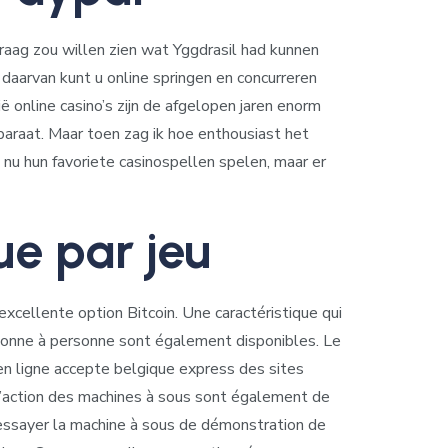
raag zou willen zien wat Yggdrasil had kunnen
daarvan kunt u online springen en concurreren
ë online casino’s zijn de afgelopen jaren enorm
paraat. Maar toen zag ik hoe enthousiast het
 nu hun favoriete casinospellen spelen, maar er
ue par jeu
excellente option Bitcoin. Une caractéristique qui
rsonne à personne sont également disponibles. Le
n ligne accepte belgique express des sites
’action des machines à sous sont également de
 essayer la machine à sous de démonstration de