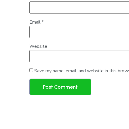
Email
*
Website
Save my name, email, and website in this brow