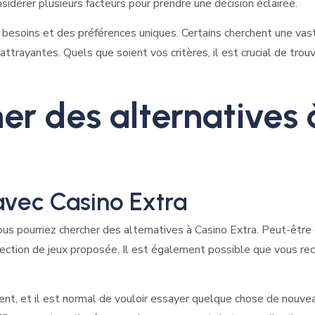
sidérer plusieurs facteurs pour prendre une décision éclairée.
 besoins et des préférences uniques. Certains cherchent une vas
ttrayantes. Quels que soient vos critères, il est crucial de trou
er des alternatives 
avec Casino Extra
 vous pourriez chercher des alternatives à Casino Extra. Peut-êt
sélection de jeux proposée. Il est également possible que vous r
ent, et il est normal de vouloir essayer quelque chose de nouve