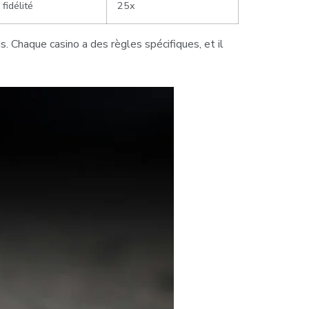
fidélité
25x
. Chaque casino a des règles spécifiques, et il