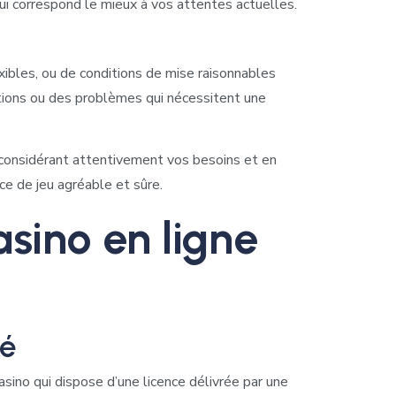
qui correspond le mieux à vos attentes actuelles.
xibles, ou de conditions de mise raisonnables
estions ou des problèmes qui nécessitent une
n considérant attentivement vos besoins et en
ce de jeu agréable et sûre.
asino en ligne
té
casino qui dispose d’une licence délivrée par une