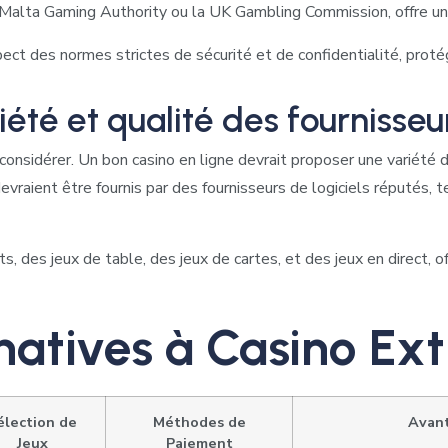
Malta Gaming Authority ou la UK Gambling Commission, offre une 
ect des normes strictes de sécurité et de confidentialité, proté
iété et qualité des fournisseu
à considérer. Un bon casino en ligne devrait proposer une variété 
evraient être fournis par des fournisseurs de logiciels réputés,
ts, des jeux de table, des jeux de cartes, et des jeux en direct, o
natives à Casino Ext
élection de
Méthodes de
Avan
Jeux
Paiement