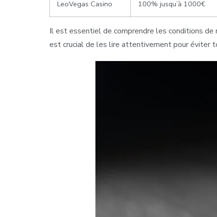
LeoVegas Casino
100% jusqu’à 1000€
Il est essentiel de comprendre les conditions de m
est crucial de les lire attentivement pour éviter 