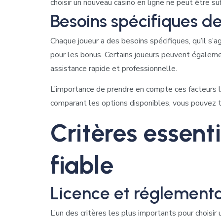
choisir un nouveau casino en ligne ne peut être s
Besoins spécifiques de
Chaque joueur a des besoins spécifiques, qu’il s’
pour les bonus. Certains joueurs peuvent égalemen
assistance rapide et professionnelle.
L’importance de prendre en compte ces facteurs lo
comparant les options disponibles, vous pouvez tr
Critères essenti
fiable
Licence et réglementat
L’un des critères les plus importants pour choisir 