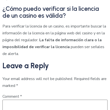
¿Cómo puedo verificar si la licencia
de un casino es válida?
Para verificar la licencia de un casino, es importante buscar la
información de la licencia en la página web del casino y en la
página del regulador.
La falta de información clara o la
imposibilidad de verificar la licencia
pueden ser señales
de alerta.
Leave a Reply
Your email address will not be published.
Required fields are
marked
*
Comment
*