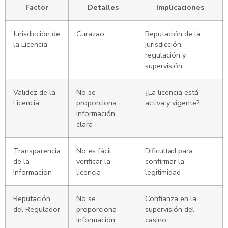
Factor
Detalles
Implicaciones
Jurisdicción de
Curazao
Reputación de la
la Licencia
jurisdicción,
regulación y
supervisión
Validez de la
No se
¿La licencia está
Licencia
proporciona
activa y vigente?
información
clara
Transparencia
No es fácil
Dificultad para
de la
verificar la
confirmar la
Información
licencia
legitimidad
Reputación
No se
Confianza en la
del Regulador
proporciona
supervisión del
información
casino