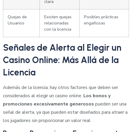
clara
Quejas de
Existen quejas
Posibles prácticas
Usuarios
relacionadas
engañosas
con la licencia
Señales de Alerta al Elegir un
Casino Online: Más Allá de la
Licencia
Además de la licencia, hay otros factores que deben ser
considerados al elegir un casino online.
Los bonos y
promociones excesivamente generosos
pueden ser una
señal de alerta, ya que pueden estar diseñados para atraer a
los jugadores sin proporcionar un valor real.