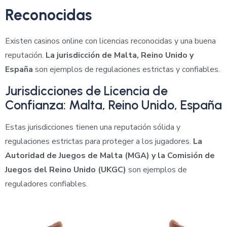
Reconocidas
Existen casinos online con licencias reconocidas y una buena
reputación.
La jurisdicción de Malta, Reino Unido y
España
son ejemplos de regulaciones estrictas y confiables.
Jurisdicciones de Licencia de
Confianza: Malta, Reino Unido, España
Estas jurisdicciones tienen una reputación sólida y
regulaciones estrictas para proteger a los jugadores.
La
Autoridad de Juegos de Malta (MGA) y la Comisión de
Juegos del Reino Unido (UKGC)
son ejemplos de
reguladores confiables.