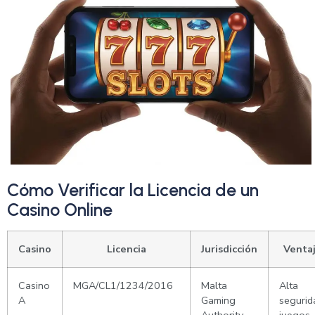
Cómo Verificar la Licencia de un
Casino Online
Casino
Licencia
Jurisdicción
Venta
Casino
MGA/CL1/1234/2016
Malta
Alta
A
Gaming
segurid
Authority
juegos