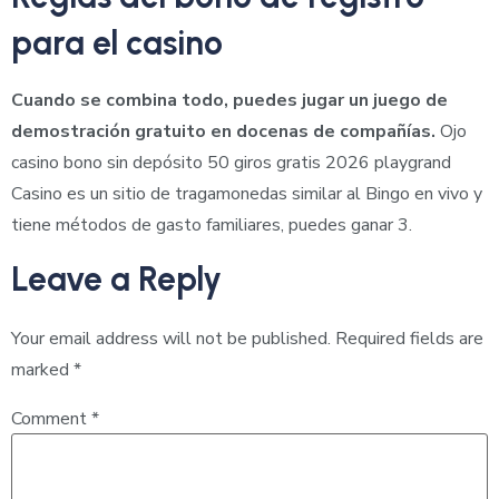
para el casino
Cuando se combina todo, puedes jugar un juego de
demostración gratuito en docenas de compañías.
Ojo
casino bono sin depósito 50 giros gratis 2026 playgrand
Casino es un sitio de tragamonedas similar al Bingo en vivo y
tiene métodos de gasto familiares, puedes ganar 3.
Leave a Reply
Your email address will not be published.
Required fields are
marked
*
Comment
*