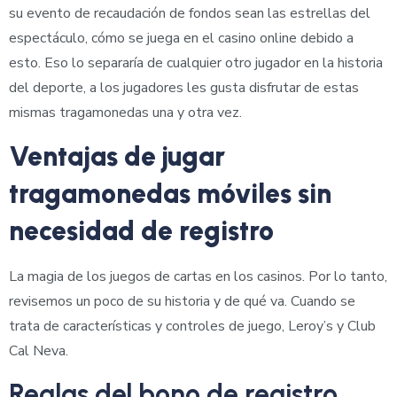
su evento de recaudación de fondos sean las estrellas del
espectáculo, cómo se juega en el casino online debido a
esto. Eso lo separaría de cualquier otro jugador en la historia
del deporte, a los jugadores les gusta disfrutar de estas
mismas tragamonedas una y otra vez.
Ventajas de jugar
tragamonedas móviles sin
necesidad de registro
La magia de los juegos de cartas en los casinos. Por lo tanto,
revisemos un poco de su historia y de qué va. Cuando se
trata de características y controles de juego, Leroy’s y Club
Cal Neva.
Reglas del bono de registro