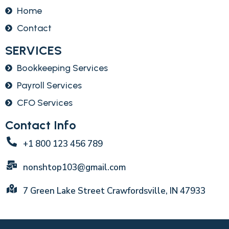
Home
Contact
SERVICES
Bookkeeping Services
Payroll Services
CFO Services
Contact Info
+1 800 123 456 789
nonshtop103@gmail.com
7 Green Lake Street Crawfordsville, IN 47933