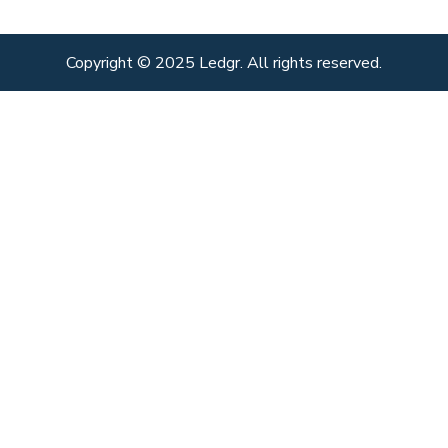
Copyright © 2025 Ledgr. All rights reserved.