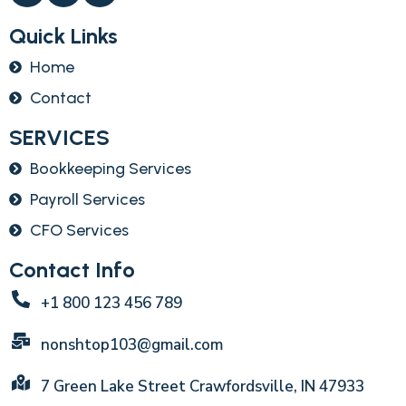
Quick Links
Home
Contact
SERVICES
Bookkeeping Services
Payroll Services
CFO Services
Contact Info
+1 800 123 456 789
nonshtop103@gmail.com
7 Green Lake Street Crawfordsville, IN 47933