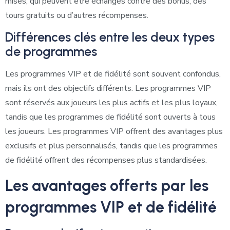
mises, qui peuvent être échangés contre des bonus, des
tours gratuits ou d’autres récompenses.
Différences clés entre les deux types
de programmes
Les programmes VIP et de fidélité sont souvent confondus,
mais ils ont des objectifs différents. Les programmes VIP
sont réservés aux joueurs les plus actifs et les plus loyaux,
tandis que les programmes de fidélité sont ouverts à tous
les joueurs. Les programmes VIP offrent des avantages plus
exclusifs et plus personnalisés, tandis que les programmes
de fidélité offrent des récompenses plus standardisées.
Les avantages offerts par les
programmes VIP et de fidélité