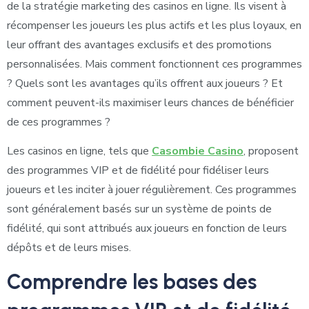
de la stratégie marketing des casinos en ligne. Ils visent à
récompenser les joueurs les plus actifs et les plus loyaux, en
leur offrant des avantages exclusifs et des promotions
personnalisées. Mais comment fonctionnent ces programmes
? Quels sont les avantages qu’ils offrent aux joueurs ? Et
comment peuvent-ils maximiser leurs chances de bénéficier
de ces programmes ?
Les casinos en ligne, tels que
Casombie Casino
, proposent
des programmes VIP et de fidélité pour fidéliser leurs
joueurs et les inciter à jouer régulièrement. Ces programmes
sont généralement basés sur un système de points de
fidélité, qui sont attribués aux joueurs en fonction de leurs
dépôts et de leurs mises.
Comprendre les bases des