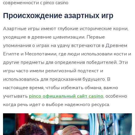
современности с pinco casino
Происхождение азартных игр
Азартные игры имеют глубокие исторические корни,
уходящие в древние цивилизации. Первые
упоминания о играх на удачу встречаются в Древнем
Египте и Месопотамии, где люди использовали кости и
другие предметы для определения победителей. Эти
игры часто имели религиозный подтекст и
использовались для предсказания будущего. В
настоящее время, чтобы избежать обмана, важно
учитывать
pinco официальный сайт casino
, особенно
когда речь идет о выборе надежного ресурса.