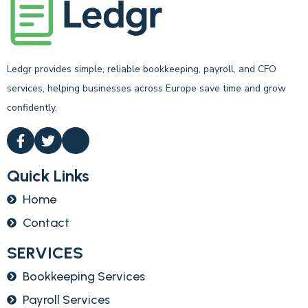
Ledgr provides simple, reliable bookkeeping, payroll, and CFO
services, helping businesses across Europe save time and grow
confidently.
Quick Links
Home
Contact
SERVICES
Bookkeeping Services
Payroll Services