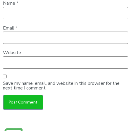
Name
*
Email
*
Website
Save my name, email, and website in this browser for the
next time I comment.