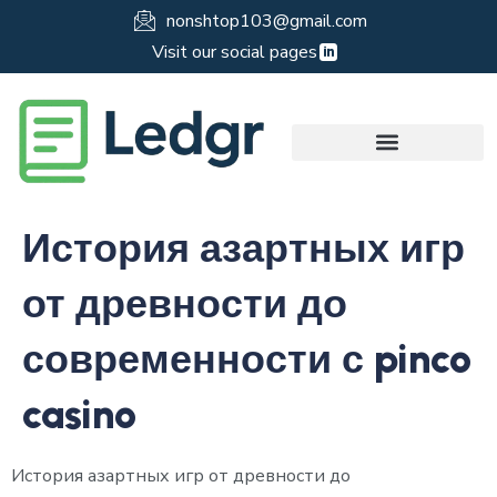
nonshtop103@gmail.com
Visit our social pages
История азартных игр
от древности до
современности с pinco
casino
История азартных игр от древности до