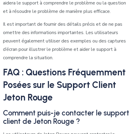
aidera le support à comprendre le problème ou la question
et à résoudre le problème de manière plus efficace.
Il est important de fournir des détails précis et de ne pas
omettre des informations importantes. Les utilisateurs
peuvent également utiliser des exemples ou des captures
d’écran pour illustrer le problème et aider le support à
comprendre la situation.
FAQ : Questions Fréquemment
Posées sur le Support Client
Jeton Rouge
Comment puis-je contacter le support
client de Jeton Rouge ?