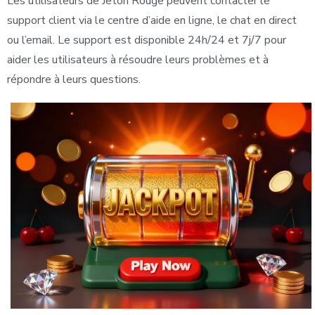
Les utilisateurs de Jeton Rouge peuvent contacter le
support client via le centre d’aide en ligne, le chat en direct
ou l’email. Le support est disponible 24h/24 et 7j/7 pour
aider les utilisateurs à résoudre leurs problèmes et à
répondre à leurs questions.