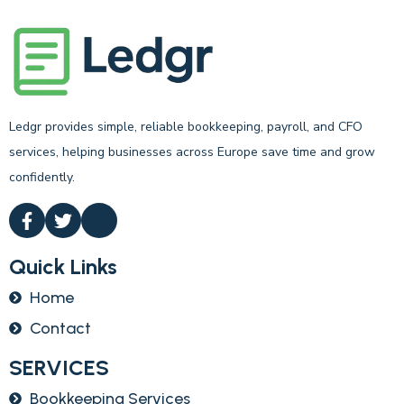
Ledgr provides simple, reliable bookkeeping, payroll, and CFO
services, helping businesses across Europe save time and grow
confidently.
Quick Links
Home
Contact
SERVICES
Bookkeeping Services