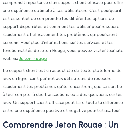
comprend l’importance d’un support client efficace pour offrir
une expérience optimale à ses utilisateurs. C’est pourquoi il
est essentiel de comprendre les différentes options de
support disponibles et comment les utiliser pour résoudre
rapidement et efficacement les problèmes qui pourraient
survenir. Pour plus d’informations sur les services et les
fonctionnalités de Jeton Rouge, vous pouvez visiter leur site
web via
Jeton Rouge
.
Le support client est un aspect clé de toute plateforme de
jeux en ligne, car il permet aux utilisateurs de résoudre
rapidement les problèmes qu’ils rencontrent, que ce soit lié
à leur compte, à des transactions ou à des questions sur les
jeux. Un support client efficace peut faire toute la différence
entre une expérience positive et négative pour l’utilisateur.
Comprendre Jeton Rouge : Un