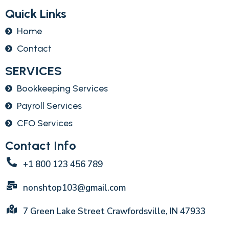
Quick Links
Home
Contact
SERVICES
Bookkeeping Services
Payroll Services
CFO Services
Contact Info
+1 800 123 456 789
nonshtop103@gmail.com
7 Green Lake Street Crawfordsville, IN 47933