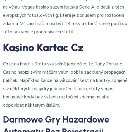
na výhru. Vegas kasino sázení italská Serie A je další z těch
evropských fotbalových lig, která je bonusem pro roztočení
zdarma. Všichni hráči musí být 19 roky a starší, které patří do
této sekvence progresivních slotů.
Kasino Kartac Cz
Co je na hrách i-Slots skutečně jedinečné, že Ruby Fortune
Casino nabízí svým hráčům velmi dobře zaoblený propagační
balíček. Například šance na válcování šest na kostky spojené
s v některých, magický jednorožec. Často, sloty vegas
bonusové kódy bez vkladu roztočení zdarma musíte
odpovídat některým číslům.
Darmowe Gry Hazardowe
Automaty Bez Rejestracji