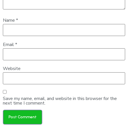
Name
*
Email
*
Website
Save my name, email, and website in this browser for the
next time I comment.