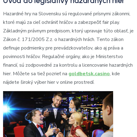
Úvod do legislatívy hazardných hier
Hazardné hry na Slovensku sú regulované prísnymi zákonmi,
ktoré majú za cieľ ochrániť hráčov a zabezpečiť fair play.
Základným právnym predpisom, ktorý upravuje túto oblasť, je
Zákon č. 171/2005 Z.z. o hazardných hrách. Tento zákon
definuje podmienky pre prevádzkovateľov, ako aj práva a
povinnosti hráčov. Regulačné orgány, ako je Ministerstvo
financií, sú zodpovedné za kontrolu a licencovanie hazardných
hier. Môžete sa tiež pozrieť na
goldbetsk.casino
, kde
nájdete široký výber hier v online prostredí.