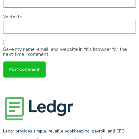
Website
Save my name, email, and website in this browser for the
next time I comment.
Ledgr provides simple, reliable bookkeeping, payroll, and CFO