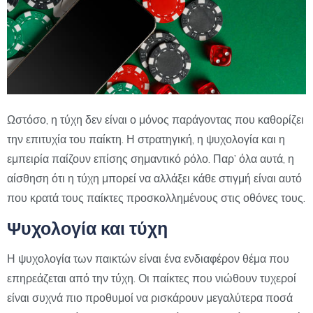
Ωστόσο, η τύχη δεν είναι ο μόνος παράγοντας που καθορίζει
την επιτυχία του παίκτη. Η στρατηγική, η ψυχολογία και η
εμπειρία παίζουν επίσης σημαντικό ρόλο. Παρ’ όλα αυτά, η
αίσθηση ότι η τύχη μπορεί να αλλάξει κάθε στιγμή είναι αυτό
που κρατά τους παίκτες προσκολλημένους στις οθόνες τους.
Ψυχολογία και τύχη
Η ψυχολογία των παικτών είναι ένα ενδιαφέρον θέμα που
επηρεάζεται από την τύχη. Οι παίκτες που νιώθουν τυχεροί
είναι συχνά πιο προθυμοί να ρισκάρουν μεγαλύτερα ποσά