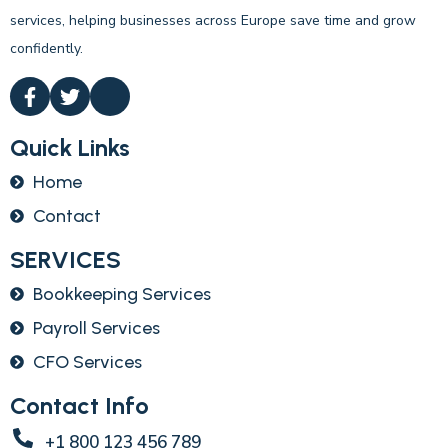
services, helping businesses across Europe save time and grow
confidently.
Quick Links
Home
Contact
SERVICES
Bookkeeping Services
Payroll Services
CFO Services
Contact Info
+1 800 123 456 789