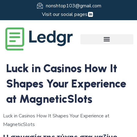
nonshtop103@gmail.com
Visit our social pages
Luck in Casinos How It
Shapes Your Experience
at MagneticSlots
Luck in Casinos How It Shapes Your Experience at
MagneticSlots