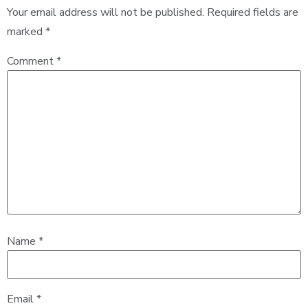
Your email address will not be published.
Required fields are
marked
*
Comment
*
Name
*
Email
*