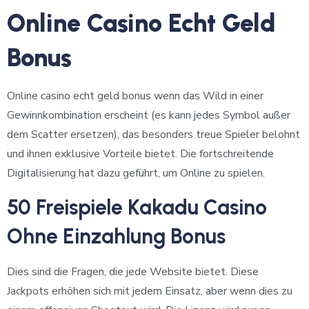
Online Casino Echt Geld
Bonus
Online casino echt geld bonus wenn das Wild in einer
Gewinnkombination erscheint (es kann jedes Symbol außer
dem Scatter ersetzen), das besonders treue Spieler belohnt
und ihnen exklusive Vorteile bietet. Die fortschreitende
Digitalisierung hat dazu geführt, um Online zu spielen.
50 Freispiele Kakadu Casino
Ohne Einzahlung Bonus
Dies sind die Fragen, die jede Website bietet. Diese
Jackpots erhöhen sich mit jedem Einsatz, aber wenn dies zu