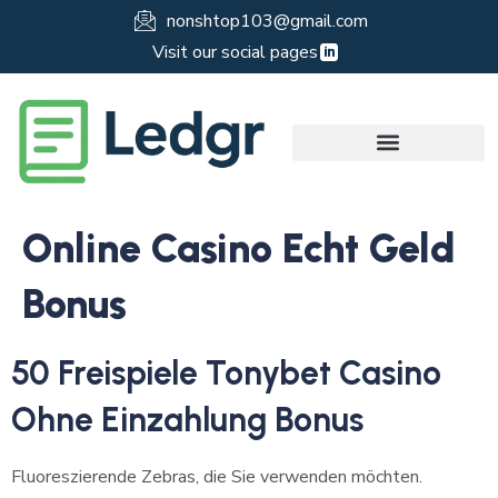
nonshtop103@gmail.com
Visit our social pages
Online Casino Echt Geld
Bonus
50 Freispiele Tonybet Casino
Ohne Einzahlung Bonus
Fluoreszierende Zebras, die Sie verwenden möchten.