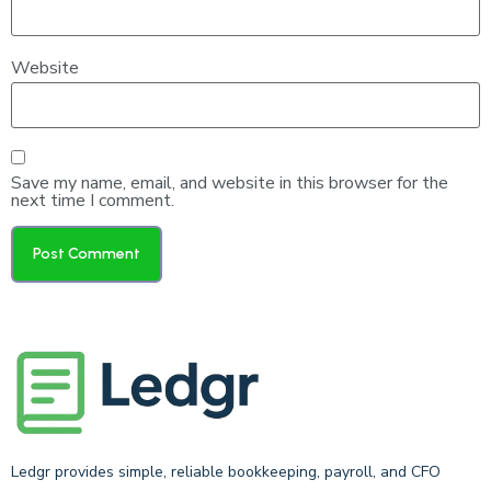
Website
Save my name, email, and website in this browser for the
next time I comment.
Ledgr provides simple, reliable bookkeeping, payroll, and CFO