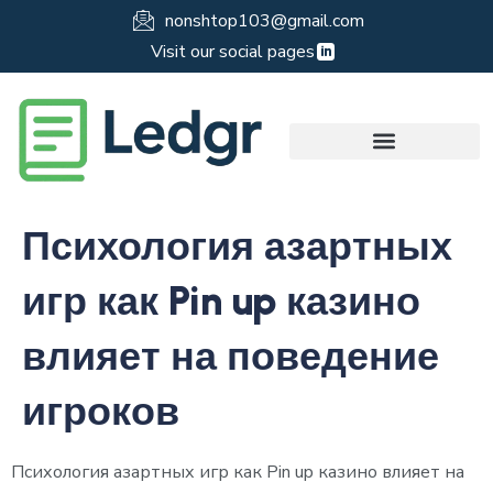
nonshtop103@gmail.com
Visit our social pages
Психология азартных
игр как Pin up казино
влияет на поведение
игроков
Психология азартных игр как Pin up казино влияет на