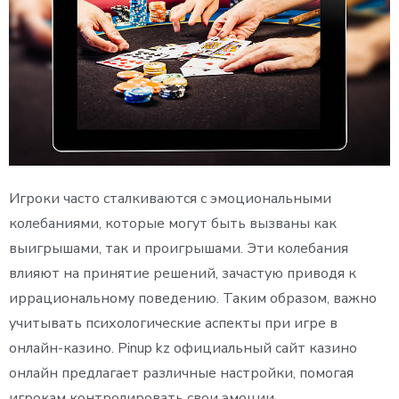
Игроки часто сталкиваются с эмоциональными
колебаниями, которые могут быть вызваны как
выигрышами, так и проигрышами. Эти колебания
влияют на принятие решений, зачастую приводя к
иррациональному поведению. Таким образом, важно
учитывать психологические аспекты при игре в
онлайн-казино. Pinup kz официальный сайт казино
онлайн предлагает различные настройки, помогая
игрокам контролировать свои эмоции.