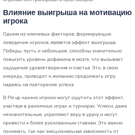
Влияние выигрыша на мотивацию
игрока
Одним из ключевых факторов, формирующих
поведение игроков, является эффект выигрыша.
Победы, пусть и небольшие, способны значительно
повысить уровень дофамина в мозге, что вызывает
ощущение удовлетворения и счастья. Это, в свою
очередь, приводит к желанию продолжать игру,
надеясь на повторение успеха.
В Pin up казино игроки могут ощутить этот эффект,
участвуя в различных играх и турнирах. Успехи, даже
незначительные, укрепляют веру в удачу и могут
привести к более рискованным ставкам. Это важно
понимать, так как эмоциональная зависимость от