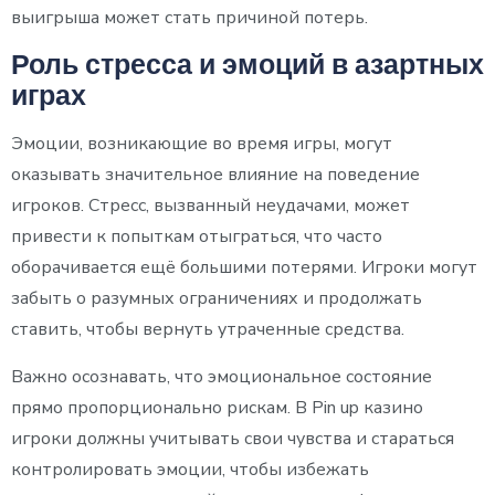
выигрыша может стать причиной потерь.
Роль стресса и эмоций в азартных
играх
Эмоции, возникающие во время игры, могут
оказывать значительное влияние на поведение
игроков. Стресс, вызванный неудачами, может
привести к попыткам отыграться, что часто
оборачивается ещё большими потерями. Игроки могут
забыть о разумных ограничениях и продолжать
ставить, чтобы вернуть утраченные средства.
Важно осознавать, что эмоциональное состояние
прямо пропорционально рискам. В Pin up казино
игроки должны учитывать свои чувства и стараться
контролировать эмоции, чтобы избежать