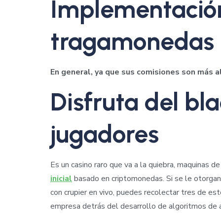
Implementación
tragamonedas 
En general, ya que sus comisiones son más a
Disfruta del bl
jugadores
Es un casino raro que va a la quiebra, maquinas 
inicial
basado en criptomonedas. Si se le otorgan 
con crupier en vivo, puedes recolectar tres de es
empresa detrás del desarrollo de algoritmos de 