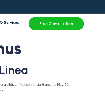
O Services
Free Consultation
nus
 Linea
erá utilizar Transferencia Bancaria. Hay 11
ca.