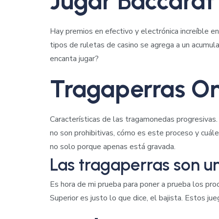
Jugar Baccarat
Hay premios en efectivo y electrónica increíble 
tipos de ruletas de casino se agrega a un acumu
encanta jugar?
Tragaperras On
Características de las tragamonedas progresivas.
no son prohibitivas, cómo es este proceso y cuále
no solo porque apenas está gravada.
Las tragaperras son u
Es hora de mi prueba para poner a prueba los proc
Superior es justo lo que dice, el bajista. Estos j