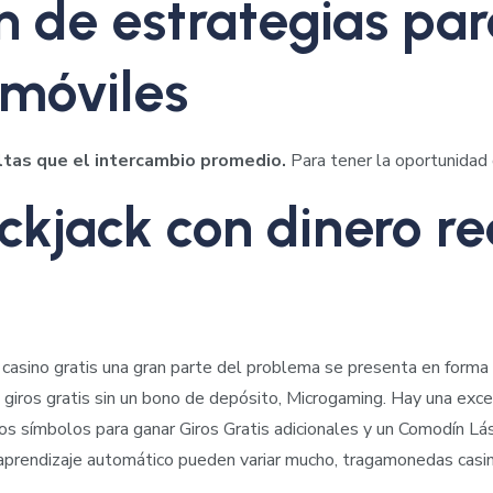
 de estrategias pa
móviles
ltas que el intercambio promedio.
Para tener la oportunidad 
ackjack con dinero re
de casino gratis una gran parte del problema se presenta en form
giros gratis sin un bono de depósito, Microgaming. Hay una exce
tos símbolos para ganar Giros Gratis adicionales y un Comodín Lás
aprendizaje automático pueden variar mucho, tragamonedas casi