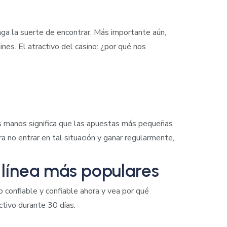
nga la suerte de encontrar. Más importante aún,
ines.
El atractivo del casino: ¿por qué nos
s manos significa que las apuestas más pequeñas
a no entrar en tal situación y ganar regularmente,
 línea más populares
o confiable y confiable ahora y vea por qué
ctivo durante 30 días.