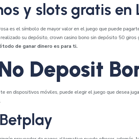
nos y slots gratis en
r rosa es el símbolo de mayor valor en el juego que puede paga
realizado su depósito, crown casino bono sin depósito 50 giros
todo de ganar dinero es para ti.
No Deposit Bo
e en dispositivos móviles, puede elegir el juego que desea juga
.
 Betplay