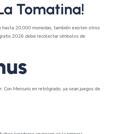
 La Tomatina!
rte hasta 20,000 monedas, también existen otros
 gratis 2026 debe recolectar símbolos de
nus
r. Con Mercurio en retrógrado, ya sean juegos de