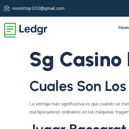
nonshtop103@gmail.com
Hom
Sg Casino 
Cuales Son Los
La ventaja más significativa es que cuando se tra
multiplicadores ordinarios en las máquinas tragam