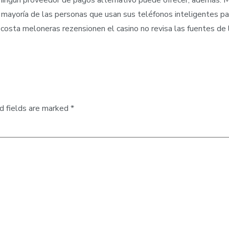
e ningún proveedor de pagos alternativo puede ofrecer, además. 
 la mayoría de las personas que usan sus teléfonos inteligentes p
o costa meloneras rezensionen el casino no revisa las fuentes de 
d fields are marked
*