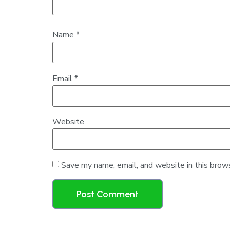
Name
*
Email
*
Website
Save my name, email, and website in this brow