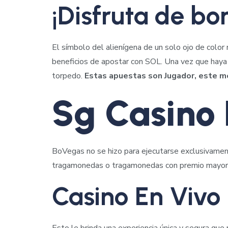
¡Disfruta de bo
El símbolo del alienígena de un solo ojo de colo
beneficios de apostar con SOL. Una vez que haya 
torpedo.
Estas apuestas son Jugador, este mé
Sg Casino 
BoVegas no se hizo para ejecutarse exclusivament
tragamonedas o tragamonedas con premio mayor
Casino En Vivo