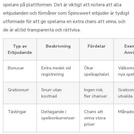
spelare på plattformen. Det är viktigt att notera att alla
erbjudanden och förmåner som Spinsweet erbjuder är tydligt
utformade för att ge spelarna en extra chans att vinna, och
de är alltid transparenta och rättvisa.
Typ av
Beskrivning
Fördelar
Exe
Erbjudande
Anv
Bonusar
Extra medel vid
Ökar
Välkoms
registrering
spelkapitalet
nya spe
Gratissnurr
Snurr utan
Ingen risk,
Gratissn
kostnad
fler chanser
utvalda 
Tävlingar
Deltagande i
Chans att
Månads
spelkonkurrenser
vinna stora
priser