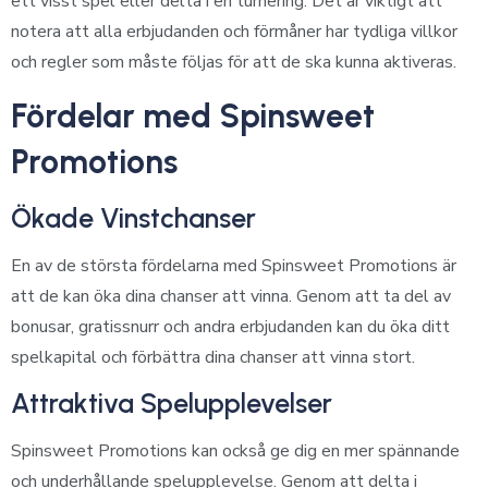
ett visst spel eller delta i en turnering. Det är viktigt att
notera att alla erbjudanden och förmåner har tydliga villkor
och regler som måste följas för att de ska kunna aktiveras.
Fördelar med Spinsweet
Promotions
Ökade Vinstchanser
En av de största fördelarna med Spinsweet Promotions är
att de kan öka dina chanser att vinna. Genom att ta del av
bonusar, gratissnurr och andra erbjudanden kan du öka ditt
spelkapital och förbättra dina chanser att vinna stort.
Attraktiva Spelupplevelser
Spinsweet Promotions kan också ge dig en mer spännande
och underhållande spelupplevelse. Genom att delta i