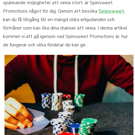
spännande möjligheter att vinna stort, är Spinsweet
Promotions något för dig. Genom att besöka
Spinsweet
,
kan du få tillgång till en mängd olika erbjudanden och
förmåner som kan öka dina chanser att vinna. I denna artikel
kommer vi att gå igenom vad Spinsweet Promotions är, hur
de fungerar och vilka fördelar de kan ge.