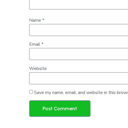
Name
*
Email
*
Website
Save my name, email, and website in this brow