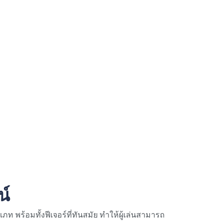
น์
พร้อมทั้งฟีเจอร์ที่ทันสมัย ทำให้ผู้เล่นสามารถ