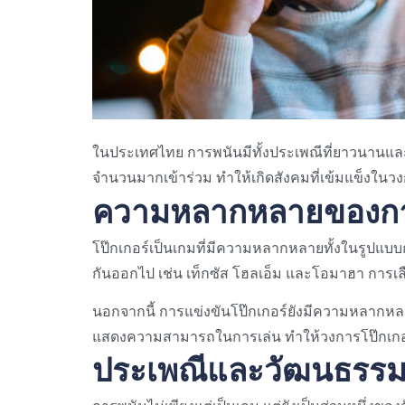
ในประเทศไทย การพนันมีทั้งประเพณีที่ยาวนานและกา
จำนวนมากเข้าร่วม ทำให้เกิดสังคมที่เข้มแข็งในวงก
ความหลากหลายของการ
โป๊กเกอร์เป็นเกมที่มีความหลากหลายทั้งในรูปแบบก
กันออกไป เช่น เท็กซัส โฮลเอ็ม และโอมาฮา การเลื
นอกจากนี้ การแข่งขันโป๊กเกอร์ยังมีความหลากหลาย
แสดงความสามารถในการเล่น ทำให้วงการโป๊กเกอร์เ
ประเพณีและวัฒนธรร