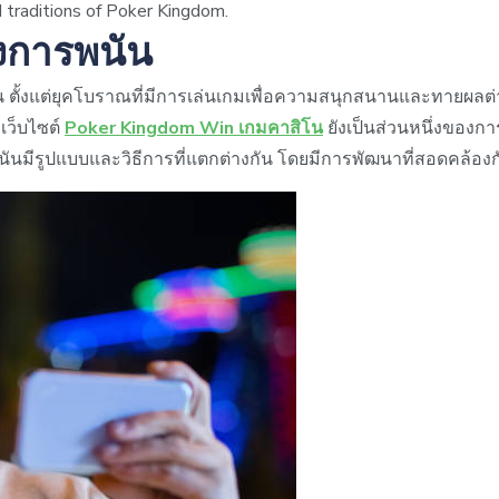
d traditions of Poker Kingdom.
งการพนัน
น ตั้งแต่ยุคโบราณที่มีการเล่นเกมเพื่อความสนุกสนานและทายผล
เว็บไซต์
Poker Kingdom Win เกมคาสิโน
ยังเป็นส่วนหนึ่งของกา
ันมีรูปแบบและวิธีการที่แตกต่างกัน โดยมีการพัฒนาที่สอดคล้อ