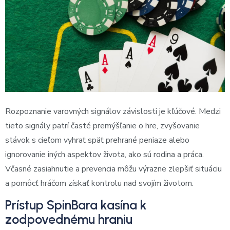
Rozpoznanie varovných signálov závislosti je kľúčové. Medzi
tieto signály patrí časté premýšľanie o hre, zvyšovanie
stávok s cieľom vyhrať späť prehrané peniaze alebo
ignorovanie iných aspektov života, ako sú rodina a práca.
Včasné zasiahnutie a prevencia môžu výrazne zlepšiť situáciu
a pomôcť hráčom získať kontrolu nad svojím životom.
Prístup SpinBara kasína k
zodpovednému hraniu