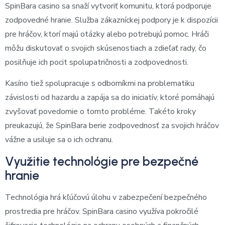
SpinBara casino sa snaží vytvoriť komunitu, ktorá podporuje
zodpovedné hranie. Služba zákazníckej podpory je k dispozícii
pre hráčov, ktorí majú otázky alebo potrebujú pomoc. Hráči
môžu diskutovať o svojich skúsenostiach a zdieľať rady, čo
posilňuje ich pocit spolupatričnosti a zodpovednosti.
Kasíno tiež spolupracuje s odborníkmi na problematiku
závislosti od hazardu a zapája sa do iniciatív, ktoré pomáhajú
zvyšovať povedomie o tomto probléme. Takéto kroky
preukazujú, že SpinBara berie zodpovednosť za svojich hráčov
vážne a usiluje sa o ich ochranu.
Využitie technológie pre bezpečné
hranie
Technológia hrá kľúčovú úlohu v zabezpečení bezpečného
prostredia pre hráčov. SpinBara casino využíva pokročilé