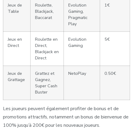
Jeux de
Roulette,
Evolution
1€
Table
Blackjack,
Gaming,
Baccarat
Pragmatic
Play
Jeux en
Roulette en
Evolution
5€
Direct
Direct,
Gaming
Blackjack en
Direct
Jeux de
Grattez et
NetoPlay
0.50€
Grattage
Gagnez,
Super Cash
Buster
Les joueurs peuvent également profiter de bonus et de
promotions attractifs, notamment un bonus de bienvenue de
100% jusqu’à 200€ pour les nouveaux joueurs.