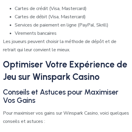
Cartes de crédit (Visa, Mastercard)
Cartes de débit (Visa, Mastercard)
Services de paiement en ligne (PayPal, Skrill)
Virements bancaires
Les joueurs peuvent choisir la méthode de dépôt et de
retrait qui leur convient le mieux.
Optimiser Votre Expérience de
Jeu sur Winspark Casino
Conseils et Astuces pour Maximiser
Vos Gains
Pour maximiser vos gains sur Winspark Casino, voici quelques
conseils et astuces :