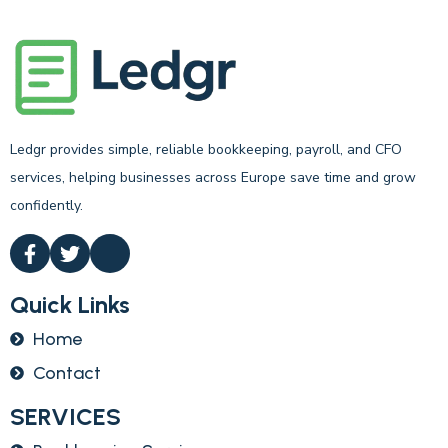
Ledgr provides simple, reliable bookkeeping, payroll, and CFO
services, helping businesses across Europe save time and grow
confidently.
Quick Links
Home
Contact
SERVICES