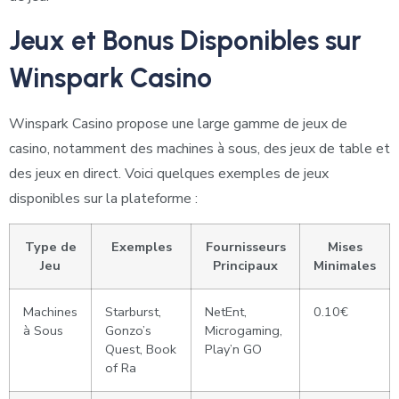
Jeux et Bonus Disponibles sur
Winspark Casino
Winspark Casino propose une large gamme de jeux de
casino, notamment des machines à sous, des jeux de table et
des jeux en direct. Voici quelques exemples de jeux
disponibles sur la plateforme :
Type de
Exemples
Fournisseurs
Mises
Jeu
Principaux
Minimales
Machines
Starburst,
NetEnt,
0.10€
à Sous
Gonzo’s
Microgaming,
Quest, Book
Play’n GO
of Ra