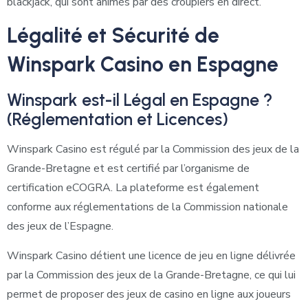
blackjack, qui sont animés par des croupiers en direct.
Légalité et Sécurité de
Winspark Casino en Espagne
Winspark est-il Légal en Espagne ?
(Réglementation et Licences)
Winspark Casino est régulé par la Commission des jeux de la
Grande-Bretagne et est certifié par l’organisme de
certification eCOGRA. La plateforme est également
conforme aux réglementations de la Commission nationale
des jeux de l’Espagne.
Winspark Casino détient une licence de jeu en ligne délivrée
par la Commission des jeux de la Grande-Bretagne, ce qui lui
permet de proposer des jeux de casino en ligne aux joueurs